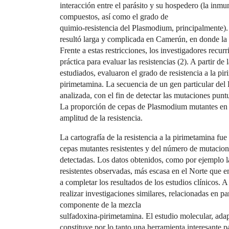
interacción entre el parásito y su hospedero (la inmun
compuestos, así como el grado de
quimio-resistencia del Plasmodium, principalmente)
resultó larga y complicada en Camerún, en donde la 
Frente a estas restricciones, los investigadores recur
práctica para evaluar las resistencias (2). A partir de
estudiados, evaluaron el grado de resistencia a la p
pirimetamina. La secuencia de un gen particular del 
analizada, con el fin de detectar las mutaciones puntu
La proporción de cepas de Plasmodium mutantes en la
amplitud de la resistencia.
La cartografía de la resistencia a la pirimetamina fu
cepas mutantes resistentes y del número de mutacio
detectadas. Los datos obtenidos, como por ejemplo l
resistentes observadas, más escasa en el Norte que 
a completar los resultados de los estudios clínicos. 
realizar investigaciones similares, relacionadas en par
componente de la mezcla
sulfadoxina-pirimetamina. El estudio molecular, ad
constituye por lo tanto una herramienta interesante p