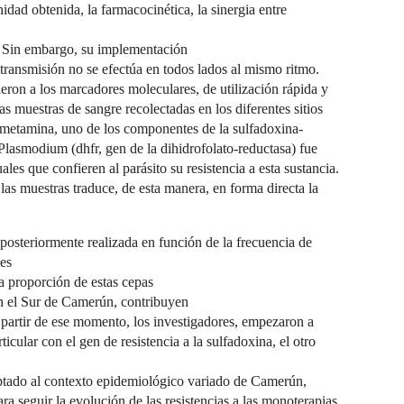
idad obtenida, la farmacocinética, la sinergia entre
. Sin embargo, su implementación
transmisión no se efectúa en todos lados al mismo ritmo.
rieron a los marcadores moleculares, de utilización rápida y
 las muestras de sangre recolectadas en los diferentes sitios
irimetamina, uno de los componentes de la sulfadoxina-
Plasmodium (dhfr, gen de la dihidrofolato-reductasa) fue
ales que confieren al parásito su resistencia a esta sustancia.
s muestras traduce, de esta manera, en forma directa la
e posteriormente realizada en función de la frecuencia de
nes
a proporción de estas cepas
en el Sur de Camerún, contribuyen
A partir de ese momento, los investigadores, empezaron a
ticular con el gen de resistencia a la sulfadoxina, el otro
aptado al contexto epidemiológico variado de Camerún,
ara seguir la evolución de las resistencias a las monoterapias