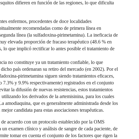
itos difieren en función de las regiones, lo que dificulta
.
antes enfermos, procedentes de doce localidades
habitualmente recomendadas como de primera línea en
egunda línea (la sulfadoxina-pirimetamina). La ineficacia de
muy elevada proporción de fracaso terapéutico (48.6 % en
 lo que implicó rectificar lo antes posible el tratamiento de
ncia no constituye ya un tratamiento confiable, lo que
e dicho país ordenaran su retiro del mercado (en 2002). Por el
fadoxina-pirimetamina siguen siendo tratamientos eficaces,
io 7.3% y 9.9% respectivamente) registrados en el conjunto
evitar la difusión de nuevas resistencias, estos tratamientos
utilizando los derivados de la artemisinina, para los cuales
 La amodiaquina, que es generalmente administrada desde los
 mejor candidata para estas asociaciones terapéuticas.
4, de acuerdo con un protocolo establecido por la OMS
un examen clínico y análisis de sangre de cada paciente, de
mite tomar en cuenta el conjunto de los factores que rigen la