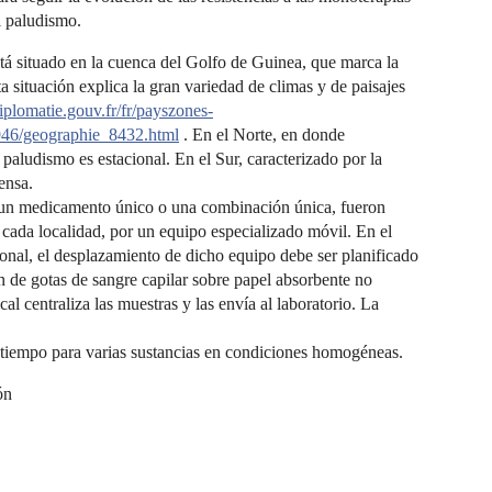
el paludismo.
á situado en la cuenca del Golfo de Guinea, que marca la
a situación explica la gran variedad de climas y de paisajes
lomatie.gouv.fr/fr/payszones-
46/geographie_8432.html
. En el Norte, en donde
 paludismo es estacional. En el Sur, caracterizado por la
ensa.
ca, un medicamento único o una combinación única, fueron
cada localidad, por un equipo especializado móvil. En el
onal, el desplazamiento de dicho equipo debe ser planificado
ión de gotas de sangre capilar sobre papel absorbente no
al centraliza las muestras y las envía al laboratorio. La
o tiempo para varias sustancias en condiciones homogéneas.
ón