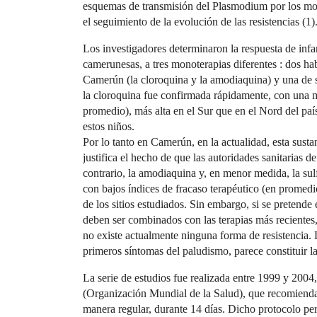
esquemas de transmisión del Plasmodium por los mosqu
el seguimiento de la evolución de las resistencias (1)
Los investigadores determinaron la respuesta de inf
camerunesas, a tres monoterapias diferentes : dos 
Camerún (la cloroquina y la amodiaquina) y una de s
la cloroquina fue confirmada rápidamente, con una 
promedio), más alta en el Sur que en el Nord del país,
estos niños.
Por lo tanto en Camerún, en la actualidad, esta susta
justifica el hecho de que las autoridades sanitarias d
contrario, la amodiaquina y, en menor medida, la sul
con bajos índices de fracaso terapéutico (en promed
de los sitios estudiados. Sin embargo, si se pretende 
deben ser combinados con las terapias más recientes, 
no existe actualmente ninguna forma de resistencia.
primeros síntomas del paludismo, parece constituir la
La serie de estudios fue realizada entre 1999 y 200
(Organización Mundial de la Salud), que recomienda 
manera regular, durante 14 días. Dicho protocolo per