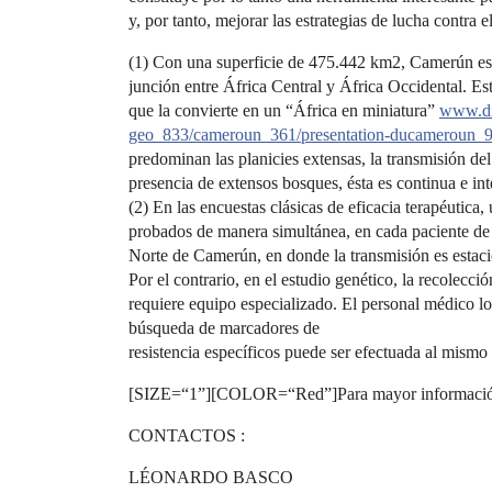
y, por tanto, mejorar las estrategias de lucha contra 
(1) Con una superficie de 475.442 km2, Camerún est
junción entre África Central y África Occidental. Est
que la convierte en un “África en miniatura”
www.dip
geo_833/cameroun_361/presentation-ducameroun_9
predominan las planicies extensas, la transmisión del
presencia de extensos bosques, ésta es continua e int
(2) En las encuestas clásicas de eficacia terapéuti
probados de manera simultánea, en cada paciente de 
Norte de Camerún, en donde la transmisión es estaci
Por el contrario, en el estudio genético, la recolecc
requiere equipo especializado. El personal médico loc
búsqueda de marcadores de
resistencia específicos puede ser efectuada al mism
[SIZE=“1”][COLOR=“Red”]Para mayor informaci
CONTACTOS :
LÉONARDO BASCO