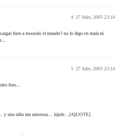
4
27 Julio, 2005 23:14
 caigas bien a toooodo el mundo? no lo digo en mala ni
ia…
5
27 Julio, 2005 23:14
otro foro…
ulty… y una niña tan amorosa… hijole…[/QUOTE]