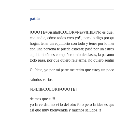
patita
[QUOTE=Sissita][COLOR=Navy][I][B]No es que le de
con nadie, cómo todos creo yo!!, pero lo digo por que
hogar, tener un equilibrio con todo y tener por lo me
con una persona te puede estresar, pasé por un estres
aquí también es compañero mío de clases, la pasamo
todo pasa, por que quiero relajarme, no quiero sent
Cuídate, yo por mi parte me retiro que estoy un poco
saludos varios
[/B][/I][/COLOR][/QUOTE]
de mas que si!!!
yo la verdad no vi lo del otro foro pero la idea es q
así que muy bienvenida y muchos saludos!!!