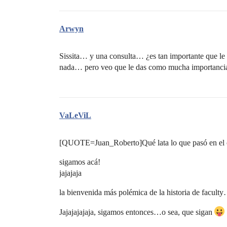
Arwyn
Sissita… y una consulta… ¿es tan importante que le
nada… pero veo que le das como mucha importanc
VaLeViL
[QUOTE=Juan_Roberto]Qué lata lo que pasó en el 
sigamos acá!
jajajaja
la bienvenida más polémica de la historia de fac
Jajajajajaja, sigamos entonces…o sea, que sigan