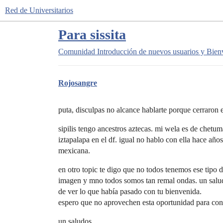
Red de Universitarios
Para sissita
Comunidad
Introducción de nuevos usuarios y Bien
Rojosangre
puta, disculpas no alcance hablarte porque cerraron e
sipilis tengo ancestros aztecas. mi wela es de chetum
iztapalapa en el df. igual no hablo con ella hace añ
mexicana.
en otro topic te digo que no todos tenemos ese tipo de
imagen y mno todos somos tan remal ondas. un salud
de ver lo que había pasado con tu bienvenida.
espero que no aprovechen esta oportunidad para cont
un saludos