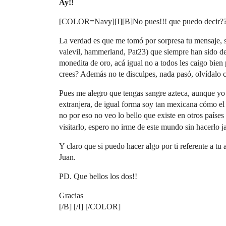
Ay!!
[COLOR=Navy][I][B]No pues!!! que puedo decir?
La verdad es que me tomó por sorpresa tu mensaje, s
valevil, hammerland, Pat23) que siempre han sido d
monedita de oro, acá igual no a todos les caigo bien 
crees? Además no te disculpes, nada pasó, olvídalo 
Pues me alegro que tengas sangre azteca, aunque yo 
extranjera, de igual forma soy tan mexicana cómo el 
no por eso no veo lo bello que existe en otros paíse
visitarlo, espero no irme de este mundo sin hacerlo ja
Y claro que si puedo hacer algo por ti referente a tu 
Juan.
PD. Que bellos los dos!!
Gracias
[/B] [/I] [/COLOR]