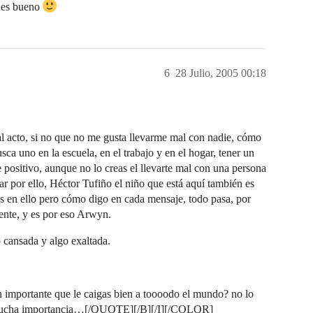
 es bueno
6
28 Julio, 2005 00:18
acto, si no que no me gusta llevarme mal con nadie, cómo
sca uno en la escuela, en el trabajo y en el hogar, tener un
 positivo, aunque no lo creas el llevarte mal con una persona
sar por ello, Héctor Tufiño el niño que está aquí también es
 en ello pero cómo digo en cada mensaje, todo pasa, por
ente, y es por eso Arwyn.
 cansada y algo exaltada.
portante que le caigas bien a toooodo el mundo? no lo
 mucha importancia…[/QUOTE][/B][/I][/COLOR]