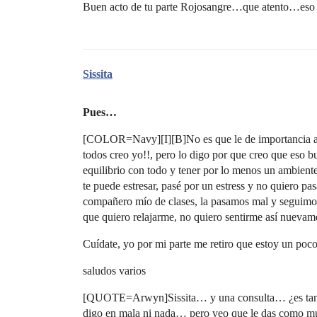
Buen acto de tu parte Rojosangre…que atento…eso
Sissita
Pues…
[COLOR=Navy][I][B]No es que le de importancia al 
todos creo yo!!, pero lo digo por que creo que eso bu
equilibrio con todo y tener por lo menos un ambiente
te puede estresar, pasé por un estress y no quiero pa
compañero mío de clases, la pasamos mal y seguimos
que quiero relajarme, no quiero sentirme así nuevam
Cuídate, yo por mi parte me retiro que estoy un poco
saludos varios
[QUOTE=Arwyn]Sissita… y una consulta… ¿es tan im
digo en mala ni nada… pero veo que le das como