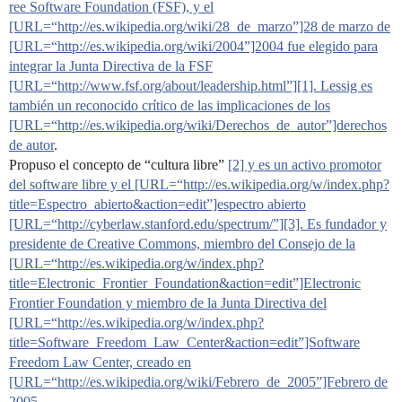
ree Software Foundation (FSF), y el
[URL=“http://es.wikipedia.org/wiki/28_de_marzo”]28 de marzo de
[URL=“http://es.wikipedia.org/wiki/2004”]2004 fue elegido para
integrar la Junta Directiva de la FSF
[URL=“http://www.fsf.org/about/leadership.html”][1]. Lessig es
también un reconocido crítico de las implicaciones de los
[URL=“http://es.wikipedia.org/wiki/Derechos_de_autor”]derechos
de autor
.
Propuso el concepto de “cultura libre”
[2] y es un activo promotor
del software libre y el [URL=“http://es.wikipedia.org/w/index.php?
title=Espectro_abierto&action=edit”]espectro abierto
[URL=“http://cyberlaw.stanford.edu/spectrum/”][3]. Es fundador y
presidente de Creative Commons, miembro del Consejo de la
[URL=“http://es.wikipedia.org/w/index.php?
title=Electronic_Frontier_Foundation&action=edit”]Electronic
Frontier Foundation y miembro de la Junta Directiva del
[URL=“http://es.wikipedia.org/w/index.php?
title=Software_Freedom_Law_Center&action=edit”]Software
Freedom Law Center, creado en
[URL=“http://es.wikipedia.org/wiki/Febrero_de_2005”]Febrero de
2005
.