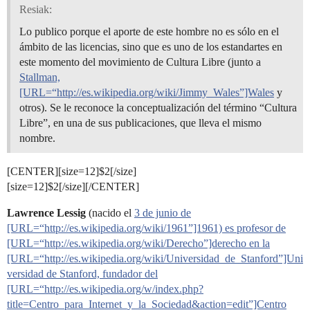
Resiak:
Lo publico porque el aporte de este hombre no es sólo en el
ámbito de las licencias, sino que es uno de los estandartes en
este momento del movimiento de Cultura Libre (junto a
Stallman,
[URL=“http://es.wikipedia.org/wiki/Jimmy_Wales”]Wales
y
otros). Se le reconoce la conceptualización del término “Cultura
Libre”, en una de sus publicaciones, que lleva el mismo
nombre.
[CENTER][size=12]$2[/size]
[size=12]$2[/size][/CENTER]
Lawrence Lessig
(nacido el
3 de junio de
[URL=“http://es.wikipedia.org/wiki/1961”]1961) es profesor de
[URL=“http://es.wikipedia.org/wiki/Derecho”]derecho en la
[URL=“http://es.wikipedia.org/wiki/Universidad_de_Stanford”]Uni
versidad de Stanford, fundador del
[URL=“http://es.wikipedia.org/w/index.php?
title=Centro_para_Internet_y_la_Sociedad&action=edit”]Centro