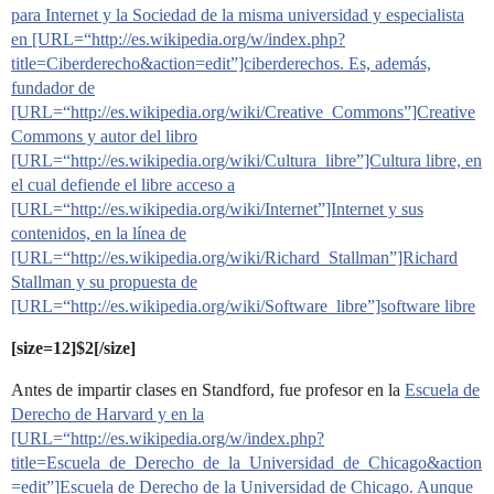
para Internet y la Sociedad de la misma universidad y especialista
en [URL=“http://es.wikipedia.org/w/index.php?
title=Ciberderecho&action=edit”]ciberderechos. Es, además,
fundador de
[URL=“http://es.wikipedia.org/wiki/Creative_Commons”]Creative
Commons y autor del libro
[URL=“http://es.wikipedia.org/wiki/Cultura_libre”]Cultura libre, en
el cual defiende el libre acceso a
[URL=“http://es.wikipedia.org/wiki/Internet”]Internet y sus
contenidos, en la línea de
[URL=“http://es.wikipedia.org/wiki/Richard_Stallman”]Richard
Stallman y su propuesta de
[URL=“http://es.wikipedia.org/wiki/Software_libre”]software libre
[size=12]$2[/size]
Antes de impartir clases en Standford, fue profesor en la
Escuela de
Derecho de Harvard y en la
[URL=“http://es.wikipedia.org/w/index.php?
title=Escuela_de_Derecho_de_la_Universidad_de_Chicago&action
=edit”]Escuela de Derecho de la Universidad de Chicago. Aunque