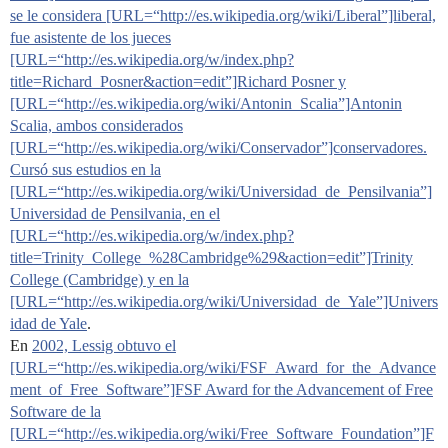
se le considera [URL=“http://es.wikipedia.org/wiki/Liberal”]liberal,
fue asistente de los jueces
[URL=“http://es.wikipedia.org/w/index.php?
title=Richard_Posner&action=edit”]Richard Posner y
[URL=“http://es.wikipedia.org/wiki/Antonin_Scalia”]Antonin
Scalia, ambos considerados
[URL=“http://es.wikipedia.org/wiki/Conservador”]conservadores.
Cursó sus estudios en la
[URL=“http://es.wikipedia.org/wiki/Universidad_de_Pensilvania”]
Universidad de Pensilvania, en el
[URL=“http://es.wikipedia.org/w/index.php?
title=Trinity_College_%28Cambridge%29&action=edit”]Trinity
College (Cambridge) y en la
[URL=“http://es.wikipedia.org/wiki/Universidad_de_Yale”]Univers
idad de Yale
.
En
2002, Lessig obtuvo el
[URL=“http://es.wikipedia.org/wiki/FSF_Award_for_the_Advance
ment_of_Free_Software”]FSF Award for the Advancement of Free
Software de la
[URL=“http://es.wikipedia.org/wiki/Free_Software_Foundation”]F