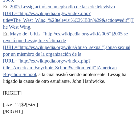
En
2005 Lessig actuó en un episodio de la serie televisiva
[URL=“http://es.wikipedia.org/w/index.php?
title=The_West_Wing_%28televisi%C3%B3n%29&action=edit”]T
he West Wing
.
En
Mayo de [URL=“http://es.wikipedia.org/wiki/2005”]2005 se
reveló que Lessig fue víctima de
[URL=“http://es.wikipedia.org/wiki/Abuso_sexual”]abuso sexual
por un miembro de la organización de la
[URL=“http://es.wikipedia.org/w/index.php?
title=American_Boychoir_School&action=edit”]American
Boychoir School
, a la cual asistió siendo adolescente. Lessig ha
litigado la causa de otro estudiante, John Hardwicke.
[RIGHT]
[size=12]$2[/size]
[/RIGHT]