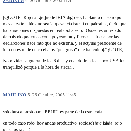
SADDAM
4
26 Octubre, 2005 11:44
[QUOTE=Rojosangre]no le IRIA digo yo, hablando en serio por
mas cuestionable que sea la rpesencia isreali en palestina, dudo que
halla naciones dispuestas en realidad a esto, IOsrael es un estado
demaisado poderoso con apoyosm muy fuertes. si fuese por las
declarciones hace rato que no existiria, y el actyual presidente de
iran no es ni de cerca el ams “peligroso” que ha tenido[/QUOTE]
No olvides la guerra de los 6 días y cuando Irak los atacó USA los
tranquilizó porque a la hora de atacar…
MAULINO
5
26 Octubre, 2005 11:45
solo busca presionar a EEUU, es parte de la estrategia…
en todo caso rojo, hoy andas productivo, (ocioso) jajajjajaja, (ojo
puse los jajaja)