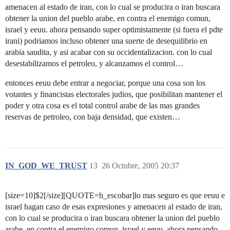
amenacen al estado de iran, con lo cual se producira o iran buscara
obtener la union del pueblo arabe, en contra el enemigo comun,
israel y eeuu. ahora pensando super optimistamente (si fuera el pdte
irani) podriamos incluso obtener una suerte de desequilibrio en
arabia saudita, y asi acabar con su occidentalizacion. con lo cual
desestabilizamos el petroleo, y alcanzamos el control…
entonces eeuu debe entrar a negociar, porque una cosa son los
votantes y financistas electorales judios, que posibilitan mantener el
poder y otra cosa es el total control arabe de las mas grandes
reservas de petroleo, con baja densidad, que existen…
IN_GOD_WE_TRUST
13
26 Octubre, 2005 20:37
[size=10]$2[/size][QUOTE=h_escobar]lo mas seguro es que eeuu e
israel hagan caso de esas expresiones y amenacen al estado de iran,
con lo cual se producira o iran buscara obtener la union del pueblo
arabe, en contra el enemigo comun, israel y eeuu. ahora pensando