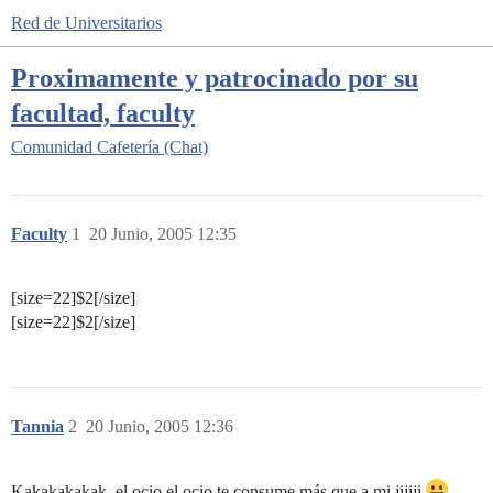
Red de Universitarios
Proximamente y patrocinado por su
facultad, faculty
Comunidad
Cafetería (Chat)
Faculty
1
20 Junio, 2005 12:35
[size=22]$2[/size]
[size=22]$2[/size]
Tannia
2
20 Junio, 2005 12:36
Kakakakakak, el ocio el ocio te consume más que a mi jijiji