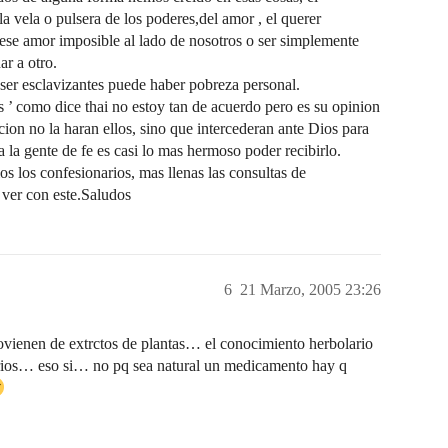
a vela o pulsera de los poderes,del amor , el querer
 ese amor imposible al lado de nosotros o ser simplemente
r a otro.
ser esclavizantes puede haber pobreza personal.
s ’ como dice thai no estoy tan de acuerdo pero es su opinion
ion no la haran ellos, sino que intercederan ante Dios para
a gente de fe es casi lo mas hermoso poder recibirlo.
s los confesionarios, mas llenas las consultas de
 ver con este.Saludos
6
21 Marzo, 2005 23:26
ovienen de extrctos de plantas… el conocimiento herbolario
torios… eso si… no pq sea natural un medicamento hay q