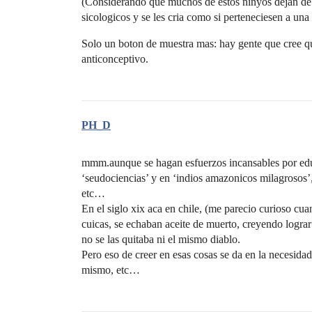
(Considerando que muchos de estos ninyos dejan de r
sicologicos y se les cria como si perteneciesen a u
Solo un boton de muestra mas: hay gente que cree qu
anticonceptivo.
PH_D
mmm.aunque se hagan esfuerzos incansables por educ
‘seudociencias’ y en ‘indios amazonicos milagrosos’, 
etc…
En el siglo xix aca en chile, (me parecio curioso cua
cuicas, se echaban aceite de muerto, creyendo lograr
no se las quitaba ni el mismo diablo.
Pero eso de creer en esas cosas se da en la necesidad
mismo, etc…