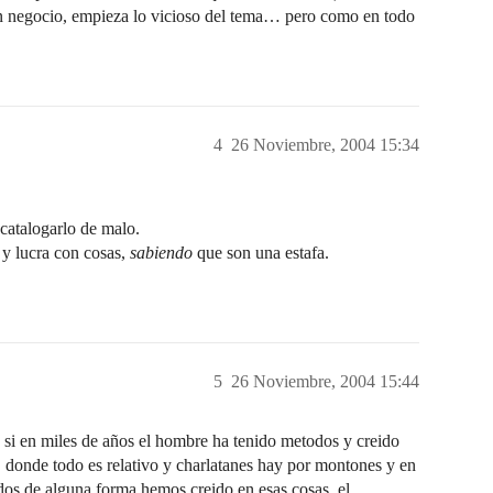
 en negocio, empieza lo vicioso del tema… pero como en todo
4
26 Noviembre, 2004 15:34
 catalogarlo de malo.
y lucra con cosas,
sabiendo
que son una estafa.
5
26 Noviembre, 2004 15:44
, si en miles de años el hombre ha tenido metodos y creido
’, donde todo es relativo y charlatanes hay por montones y en
odos de alguna forma hemos creido en esas cosas, el