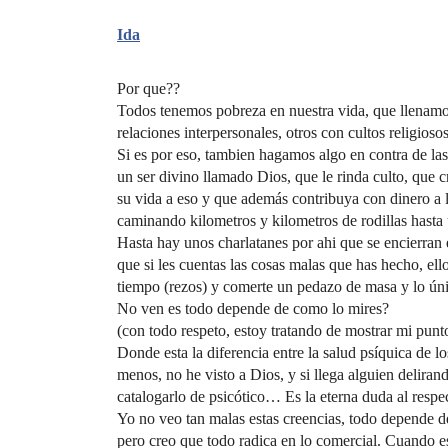
Ida
Por que??
Todos tenemos pobreza en nuestra vida, que llenamos 
relaciones interpersonales, otros con cultos religioso
Si es por eso, tambien hagamos algo en contra de las
un ser divino llamado Dios, que le rinda culto, que 
su vida a eso y que además contribuya con dinero a l
caminando kilometros y kilometros de rodillas hasta
Hasta hay unos charlatanes por ahi que se encierran 
que si les cuentas las cosas malas que has hecho, ello
tiempo (rezos) y comerte un pedazo de masa y lo ún
No ven es todo depende de como lo mires?
(con todo respeto, estoy tratando de mostrar mi punt
Donde esta la diferencia entre la salud psíquica de lo
menos, no he visto a Dios, y si llega alguien deliran
catalogarlo de psicótico… Es la eterna duda al resp
Yo no veo tan malas estas creencias, todo depende del 
pero creo que todo radica en lo comercial. Cuando e