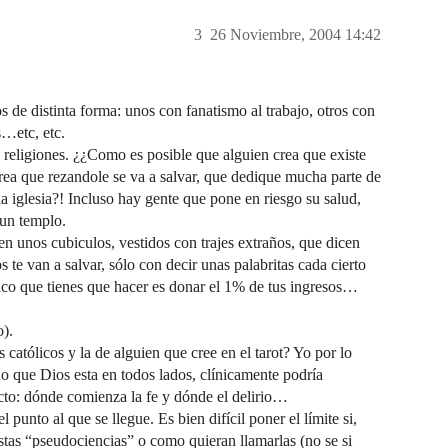
3
26 Noviembre, 2004 14:42
de distinta forma: unos con fanatismo al trabajo, otros con
s…etc, etc.
 religiones. ¿¿Como es posible que alguien crea que existe
crea que rezandole se va a salvar, que dedique mucha parte de
a iglesia?! Incluso hay gente que pone en riesgo su salud,
 un templo.
en unos cubiculos, vestidos con trajes extraños, que dicen
s te van a salvar, sólo con decir unas palabritas cada cierto
ico que tienes que hacer es donar el 1% de tus ingresos…
o).
s católicos y la de alguien que cree en el tarot? Yo por lo
do que Dios esta en todos lados, clínicamente podría
ecto: dónde comienza la fe y dónde el delirio…
punto al que se llegue. Es bien difícil poner el límite si,
stas “pseudociencias” o como quieran llamarlas (no se si