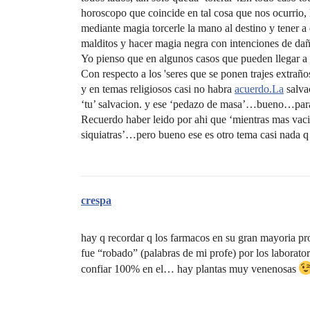
horoscopo que coincide en tal cosa que nos ocurrio, l
mediante magia torcerle la mano al destino y tener a
malditos y hacer magia negra con intenciones de daña
Yo pienso que en algunos casos que pueden llegar a 
Con respecto a los 'seres que se ponen trajes extraño
y en temas religiosos casi no habra
acuerdo.La
salvac
‘tu’ salvacion. y ese ‘pedazo de masa’…bueno…para l
Recuerdo haber leido por ahi que ‘mientras mas vacio
siquiatras’…pero bueno ese es otro tema casi nada q
crespa
hay q recordar q los farmacos en su gran mayoria pr
fue “robado” (palabras de mi profe) por los labora
confiar 100% en el… hay plantas muy venenosas