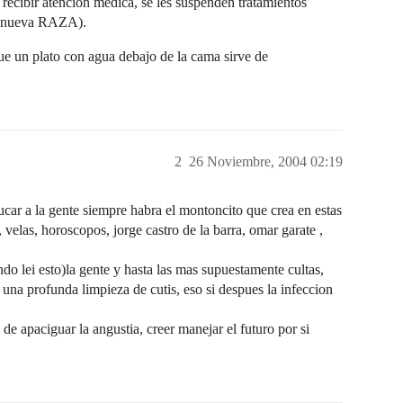
ecibir atencion medica, se les suspenden tratamientos
na nueva RAZA).
e un plato con agua debajo de la cama sirve de
2
26 Noviembre, 2004 02:19
ar a la gente siempre habra el montoncito que crea en estas
velas, horoscopos, jorge castro de la barra, omar garate ,
ndo lei esto)la gente y hasta las mas supuestamente cultas,
 una profunda limpieza de cutis, eso si despues la infeccion
 de apaciguar la angustia, creer manejar el futuro por si