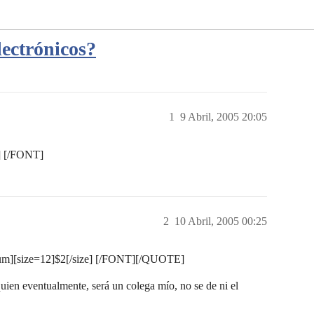
lectrónicos?
1
9 Abril, 2005 20:05
] [/FONT]
2
10 Abril, 2005 00:25
][size=12]$2[/size] [/FONT][/QUOTE]
uien eventualmente, será un colega mío, no se de ni el