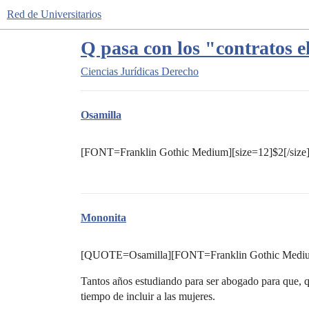
Red de Universitarios
Q pasa con los "contratos e
Ciencias Jurídicas
Derecho
Osamilla
[FONT=Franklin Gothic Medium][size=12]$2[/size
Mononita
[QUOTE=Osamilla][FONT=Franklin Gothic Medium
Tantos años estudiando para ser abogado para que, q
tiempo de incluir a las mujeres.