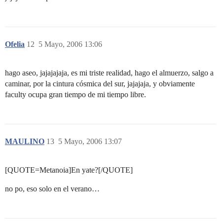
Ofelia
12
5 Mayo, 2006 13:06
hago aseo, jajajajaja, es mi triste realidad, hago el almuerzo, salgo a
caminar, por la cintura cósmica del sur, jajajaja, y obviamente
faculty ocupa gran tiempo de mi tiempo libre.
MAULINO
13
5 Mayo, 2006 13:07
[QUOTE=Metanoia]En yate?[/QUOTE]
no po, eso solo en el verano…