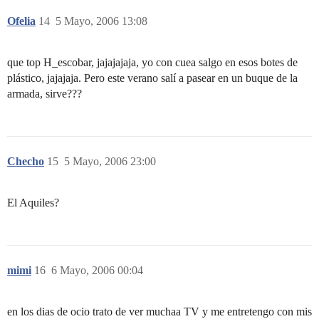
Ofelia
14
5 Mayo, 2006 13:08
que top H_escobar, jajajajaja, yo con cuea salgo en esos botes de
plástico, jajajaja. Pero este verano salí a pasear en un buque de la
armada, sirve???
Checho
15
5 Mayo, 2006 23:00
El Aquiles?
mimi
16
6 Mayo, 2006 00:04
en los dias de ocio trato de ver muchaa TV y me entretengo con mis