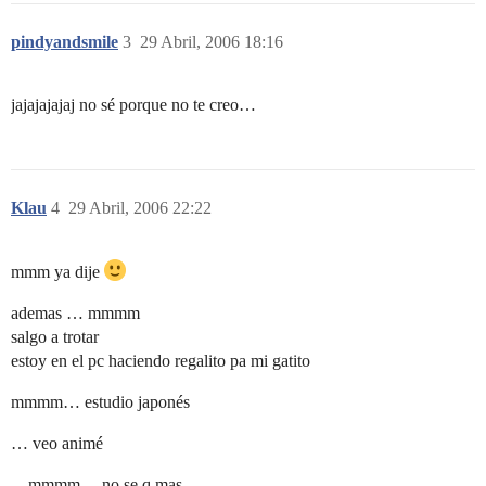
pindyandsmile
3
29 Abril, 2006 18:16
jajajajajaj no sé porque no te creo…
Klau
4
29 Abril, 2006 22:22
mmm ya dije
ademas … mmmm
salgo a trotar
estoy en el pc haciendo regalito pa mi gatito
mmmm… estudio japonés
… veo animé
…mmmm… no se q mas