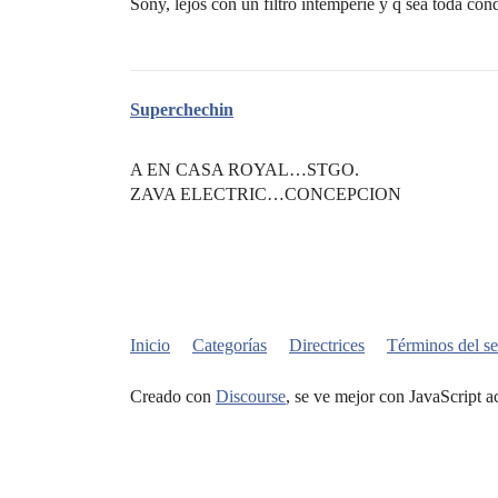
Sony, lejos con un filtro intemperie y q sea toda con
Superchechin
A EN CASA ROYAL…STGO.
ZAVA ELECTRIC…CONCEPCION
Inicio
Categorías
Directrices
Términos del se
Creado con
Discourse
, se ve mejor con JavaScript a