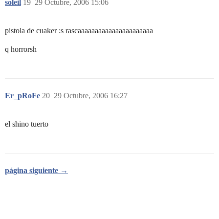
soleil
19
29 Octubre, 2006 15:06
pistola de cuaker :s rascaaaaaaaaaaaaaaaaaaaaaa
q horrorsh
Er_pRoFe
20
29 Octubre, 2006 16:27
el shino tuerto
página siguiente →