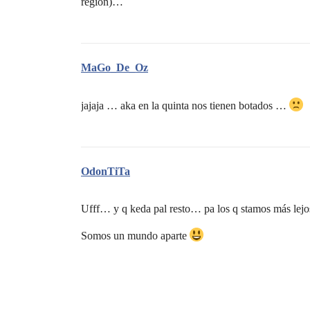
region)…
MaGo_De_Oz
jajaja … aka en la quinta nos tienen botados …
OdonTiTa
Ufff… y q keda pal resto… pa los q stamos más lejos
Somos un mundo aparte