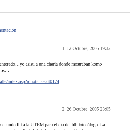
mentación
1
12 Octubre, 2005 19:32
enterado…yo asisti a una charla donde mostraban komo
udos…
alle/index.asp?idnoticia=240174
2
26 Octubre, 2005 23:05
o cuando fui a la UTEM para el día del bibliotecólogo. La