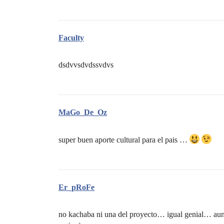
Faculty
dsdvvsdvdssvdvs
MaGo_De_Oz
super buen aporte cultural para el pais …
Er_pRoFe
no kachaba ni una del proyecto… igual genial… aunk