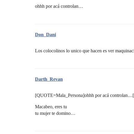
ohhh por acá controlan…
Don_Dani
Los colocolinos lo unico que hacen es ver maquinaci
Darth_Revan
[QUOTE=Mala_Persona]ohhh por acá controlan
Macabeo, eres tu
tu mujer te domino…