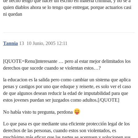
de hecho tengo que hacer un escrito en materia criminal, y no se a
quien diablos ahora se lo tengo que entregar, porque actuarios casi
ni quedan
Tannia
13
10 Junio, 2005 12:11
[QUOTE=Renu]interesante … pero al estar mejor delimitados los
derechos que sucede cuando se violentan estos…?
la educacion es la salida pero como cambiar un sistema que aplica
penas y castigos por uno que eduque y reiserte, es solo ver el caso
de que algunos desean reducir la edad de imputabilidad para que
estos jovenes puedan ser juzgados como adultos.[/QUOTE]
No había visto tu pregunta, perdona
Lo que pasa es que mediante una eficiente protección legal de los
derechos de las personas, cuando estos son violentados, es
muchísimo más eficaz que las partes se acerquen y solucionen sus