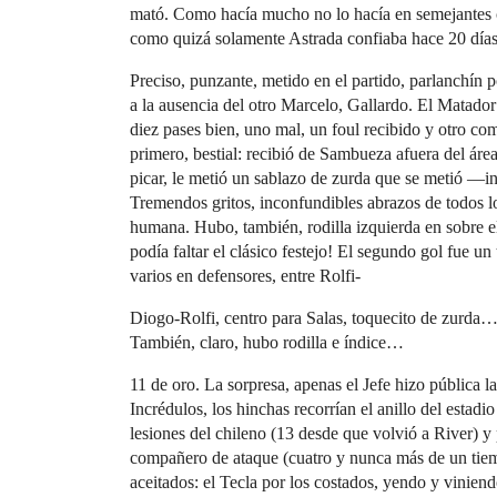
mató. Como hacía mucho no lo hacía en semejantes c
como quizá solamente Astrada confiaba hace 20 días,
Preciso, punzante, metido en el partido, parlanchín p
a la ausencia del otro Marcelo, Gallardo. El Matador
diez pases bien, uno mal, un foul recibido y otro com
primero, bestial: recibió de Sambueza afuera del área,
picar, le metió un sablazo de zurda que se metió —
Tremendos gritos, inconfundibles abrazos de todos l
humana. Hubo, también, rodilla izquierda en sobre 
podía faltar el clásico festejo! El segundo gol fue u
varios en defensores, entre Rolfi-
Diogo-Rolfi, centro para Salas, toquecito de zurda…
También, claro, hubo rodilla e índice…
11 de oro. La sorpresa, apenas el Jefe hizo pública 
Incrédulos, los hinchas recorrían el anillo del estad
lesiones del chileno (13 desde que volvió a River) y 
compañero de ataque (cuatro y nunca más de un tiem
aceitados: el Tecla por los costados, yendo y viniendo