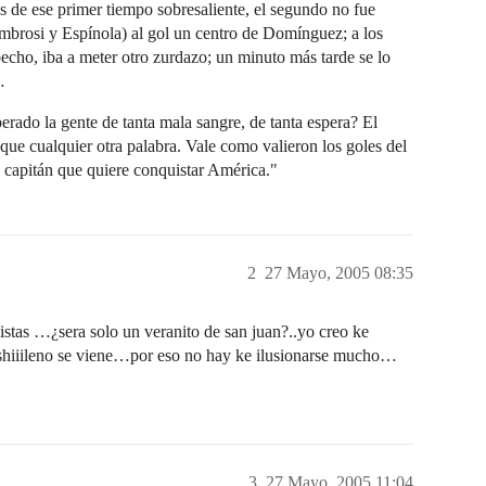
és de ese primer tiempo sobresaliente, el segundo no fue
mbrosi y Espínola) al gol un centro de Domínguez; a los
 pecho, iba a meter otro zurdazo; un minuto más tarde se lo
…
ado la gente de tanta mala sangre, de tanta espera? El
 que cualquier otra palabra. Vale como valieron los goles del
un capitán que quiere conquistar América."
2
27 Mayo, 2005 08:35
istas …¿sera solo un veranito de san juan?..yo creo ke
 shiiileno se viene…por eso no hay ke ilusionarse mucho…
3
27 Mayo, 2005 11:04