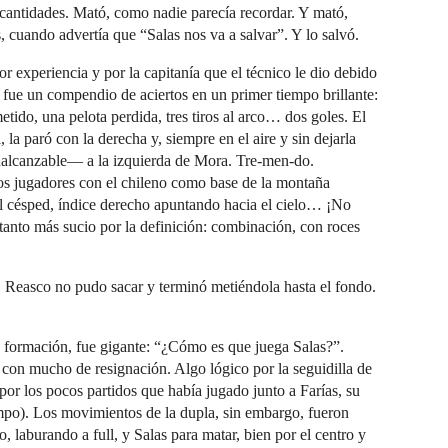
antidades. Mató, como nadie parecía recordar. Y mató,
 cuando advertía que “Salas nos va a salvar”. Y lo salvó.
or experiencia y por la capitanía que el técnico le dio debido
 fue un compendio de aciertos en un primer tiempo brillante:
etido, una pelota perdida, tres tiros al arco… dos goles. El
 la paró con la derecha y, siempre en el aire y sin dejarla
inalcanzable— a la izquierda de Mora. Tre-men-do.
os jugadores con el chileno como base de la montaña
el césped, índice derecho apuntando hacia el cielo… ¡No
n tanto más sucio por la definición: combinación, con roces
 Reasco no pudo sacar y terminó metiéndola hasta el fondo.
la formación, fue gigante: “¿Cómo es que juega Salas?”.
io con mucho de resignación. Algo lógico por la seguidilla de
por los pocos partidos que había jugado junto a Farías, su
po). Los movimientos de la dupla, sin embargo, fueron
, laburando a full, y Salas para matar, bien por el centro y