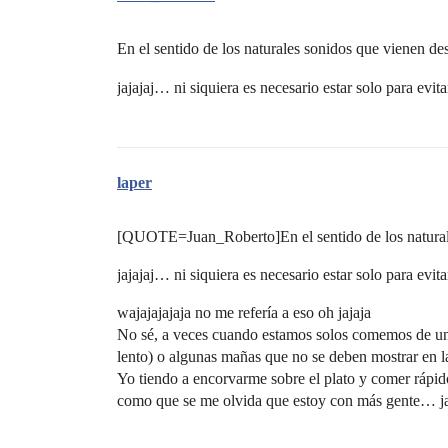
En el sentido de los naturales sonidos que vienen de
jajajaj… ni siquiera es necesario estar solo para evit
laper
[QUOTE=Juan_Roberto]En el sentido de los naturale
jajajaj… ni siquiera es necesario estar solo para ev
wajajajajaja no me refería a eso oh jajaja
No sé, a veces cuando estamos solos comemos de una
lento) o algunas mañas que no se deben mostrar en l
Yo tiendo a encorvarme sobre el plato y comer rápi
como que se me olvida que estoy con más gente… ja