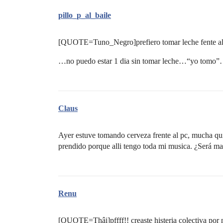
pillo_p_al_baile
[QUOTE=Tuno_Negro]prefiero tomar leche fente 
…no puedo estar 1 dia sin tomar leche…“yo tomo
Claus
Ayer estuve tomando cerveza frente al pc, mucha qu
prendido porque alli tengo toda mi musica. ¿Será ma
Renu
[QUOTE=Thâi]pffff!! creaste histeria colectiva por 