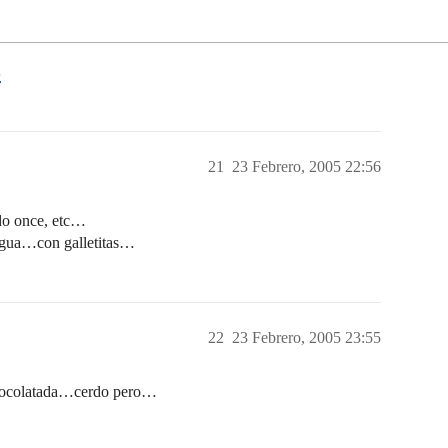
s
21
23 Febrero, 2005 22:56
do once, etc…
o agua…con galletitas…
22
23 Febrero, 2005 23:55
 chocolatada…cerdo pero…