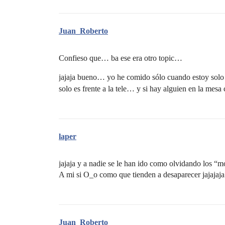
Juan_Roberto
Confieso que… ba ese era otro topic…
jajaja bueno… yo he comido sólo cuando estoy solo 
solo es frente a la tele… y si hay alguien en la me
laper
jajaja y a nadie se le han ido como olvidando los “m
A mi si O_o como que tienden a desaparecer jajajaja
Juan_Roberto