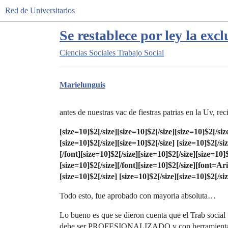
Red de Universitarios
Se restablece por ley la exc
Ciencias Sociales
Trabajo Social
Marielunguis
antes de nuestras vac de fiestras patrias en la Uv, re
[size=10]$2[/size]
[size=10]$2[/size]
[size=10]$2[/siz
[size=10]$2[/size]
[size=10]$2[/size]
[size=10]$2[/siz
[/font]
[size=10]$2[/size]
[size=10]$2[/size]
[size=10]$
[size=10]$2[/size][/font]
[size=10]$2[/size]
[font=Aria
[size=10]$2[/size]
[size=10]$2[/size]
[size=10]$2[/siz
Todo esto, fue aprobado con mayoria absoluta…
Lo bueno es que se dieron cuenta que el Trab social
debe ser PROFESIONALIZADO y con herramientas v