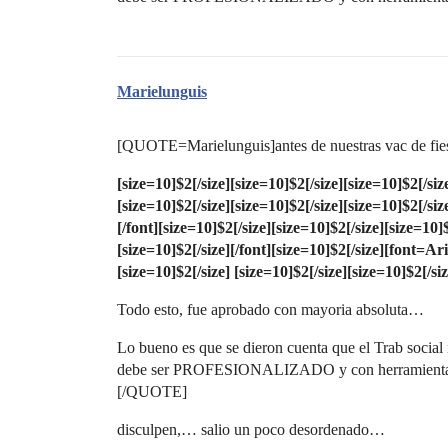
Marielunguis
[QUOTE=Marielunguis]antes de nuestras vac de fiestra
[size=10]$2[/size]
[size=10]$2[/size]
[size=10]$2[/siz
[size=10]$2[/size]
[size=10]$2[/size]
[size=10]$2[/siz
[/font]
[size=10]$2[/size]
[size=10]$2[/size]
[size=10]$
[size=10]$2[/size][/font]
[size=10]$2[/size]
[font=Aria
[size=10]$2[/size]
[size=10]$2[/size]
[size=10]$2[/siz
Todo esto, fue aprobado con mayoria absoluta…
Lo bueno es que se dieron cuenta que el Trab social
debe ser PROFESIONALIZADO y con herramientas v
[/QUOTE]
disculpen,… salio un poco desordenado…