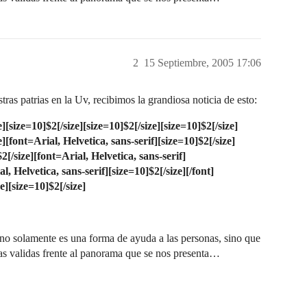
2
15 Septiembre, 2005 17:06
s patrias en la Uv, recibimos la grandiosa noticia de esto:
e]
[size=10]$2[/size]
[size=10]$2[/size]
[size=10]$2[/size]
e]
[font=Arial, Helvetica, sans-serif][size=10]$2[/size]
2[/size]
[font=Arial, Helvetica, sans-serif]
l, Helvetica, sans-serif][size=10]$2[/size][/font]
e]
[size=10]$2[/size]
 no solamente es una forma de ayuda a las personas, sino que
alidas frente al panorama que se nos presenta…