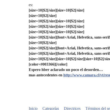
es:
[size=10]$2[/size]
[size=10]$2[/size]
[size=10]$2[/size]
[size=10]$2[/size]
[size=10]$2[/size]
[size=10]$2[/size]
[size=10]$2[/size]
[size=10]$2[/size]
[size=10]$2[/size]
[size=10]$2[/size]
[font=Arial, Helvetica, sans-serif
[size=10]$2[/size]
[size=10]$2[/size]
[font=Arial, Helvetica, sans-serif
[size=10]$2[/size]
[font=Arial, Helvetica, sans-serif
[size=10]$2[/size]
[size=10]$2[/size]
[size=10]$2[/siz
[color=#003366][/color]
Espero hber aclarado un poco el desorden…
mas antecedentes en
http://www.camara.cl/vt/r
Inicio
Categorías
Directrices
Términos del se