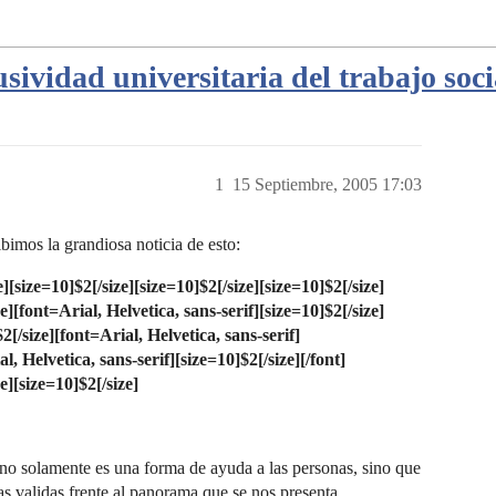
lusividad universitaria del trabajo soci
1
15 Septiembre, 2005 17:03
cibimos la grandiosa noticia de esto:
e]
[size=10]$2[/size]
[size=10]$2[/size]
[size=10]$2[/size]
e]
[font=Arial, Helvetica, sans-serif][size=10]$2[/size]
2[/size]
[font=Arial, Helvetica, sans-serif]
l, Helvetica, sans-serif][size=10]$2[/size][/font]
e]
[size=10]$2[/size]
 no solamente es una forma de ayuda a las personas, sino que
alidas frente al panorama que se nos presenta…