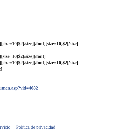
][size=10]$2[/size][/font]
[size=10]$2[/size]
][size=10]$2[/size][/font]
][size=10]$2[/size][/font]
[size=10]$2[/size]
e]
esumen.asp?vid=4682
rvicio
Política de privacidad