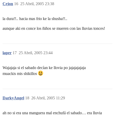
Cejon
16
25 Abril, 2005 23:38
la dura!!.. hacia mas frio ke la shusha!!..
aunque aki en conce los ñiños se mueren con las lluvias tonces!
laper
17
25 Abril, 2005 23:44
Wajajaja si el sabado decían ke llovia po jajajajajaja
muackis mis shikillos
DarkyAngel
18
26 Abril, 2005 11:29
ah no si era una manguera mal enchufá el sabado… era lluvia