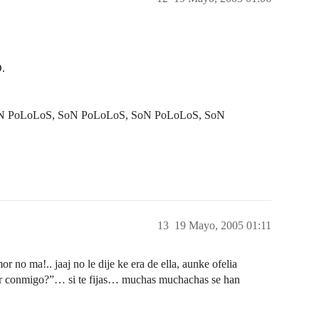
O.
N PoLoLoS, SoN PoLoLoS, SoN PoLoLoS, SoN
13
19 Mayo, 2005 01:11
r no ma!.. jaaj no le dije ke era de ella, aunke ofelia
ear conmigo?”… si te fijas… muchas muchachas se han