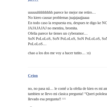
uuuuuhhhhhhhh parece ke mejor me retiro…
No kiero causar problemas juajajaajjaaaa
En todo caso la respuesta era, despues te digo ke N
JAJAJAJAJ no mentira, bromita.
Ofelia parece ke tienes un cyberamor…
SoN PoLoLoS, SoN PoLoLoS, SoN PoLoLoS, So
PoLoLoS…
chao a los dos me voy a hacer tutito… :o)
Cejon
no, no pasa ná… le conté a la ofelia de kien es mi amo
tambien se llevo mi clasica pregunta! “Queri polol
llevado esa pregunta!! ^^