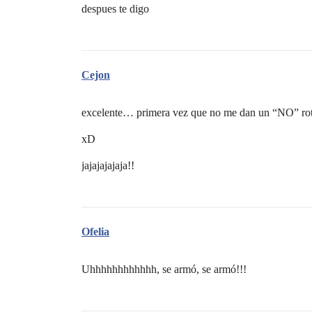
despues te digo
Cejon
excelente… primera vez que no me dan un “NO” ro
xD
jajajajajaja!!
Ofelia
Uhhhhhhhhhhhh, se armó, se armó!!!