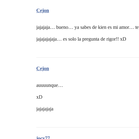
Cejon
jajajaja… bueno… ya sabes de kien es mi amor… te l
jajajajajaja… es solo la pregunta de rigor!! xD
Cejon
auuuunque…
xD
jajajajaja
jocy77