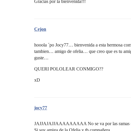
Gracias por la bienvenida!!!
Cejon
hooola ´po Jocy77… bienvenida a esta hermosa comu
tambien… amigo de ofelia… que creo que es tu amig
guste…
QUERI POLOLEAR CONMIGO??
xD
jocy77
JAJJAJAJJAAAAAAAAA No se va por las ramas e
Si soy amiga de la Ofelia y tb compañera…