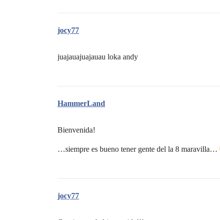
jocy77
juajauajuajauau loka andy
HammerLand
Bienvenida!
…siempre es bueno tener gente del la 8 maravilla…
jocy77