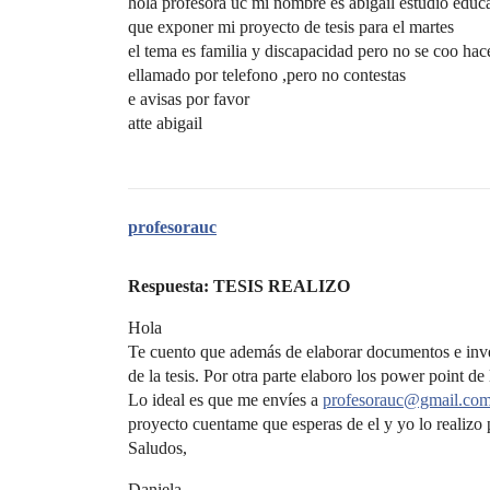
hola profesora uc mi nombre es abigail estudio educ
que exponer mi proyecto de tesis para el martes
el tema es familia y discapacidad pero no se coo hace
ellamado por telefono ,pero no contestas
e avisas por favor
atte abigail
profesorauc
Respuesta: TESIS REALIZO
Hola
Te cuento que además de elaborar documentos e inves
de la tesis. Por otra parte elaboro los power point de
Lo ideal es que me envíes a
profesorauc@gmail.co
proyecto cuentame que esperas de el y yo lo realizo p
Saludos,
Daniela