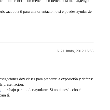
acion diferencial con mencion en deficiencia mental,tengo
rlo ,acudo a ti para una orientacion o si e puedes ayudar ,te
6
21 Junio, 2012 16:53
tigaciones doy clases para preparar la exposición y defensa
 la presentación.
m
tu trabajo para poder ayudarte. Si no tienes hecho el
ara tí.