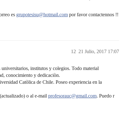
correo es
grupotesisu@hotmail.com
por favor contactennos !!
12
21 Julio, 2017 17:07
 universitarios, institutos y colegios. Todo material
dad, conocimiento y dedicaciòn.
niversidad Catòlica de Chile. Poseo experiencia en la
actualizado) o al e-mail
profesorauc@gmail.com
. Puedo r