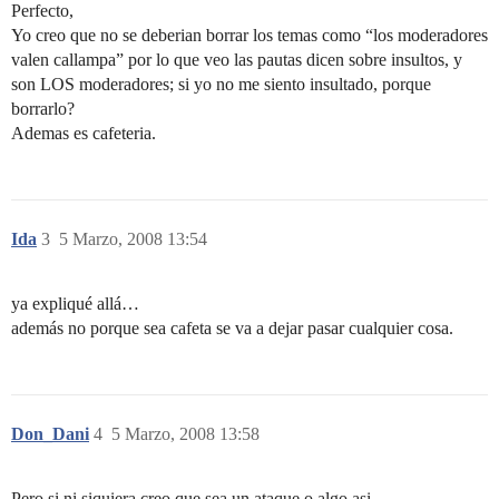
Perfecto,
Yo creo que no se deberian borrar los temas como “los moderadores
valen callampa” por lo que veo las pautas dicen sobre insultos, y
son LOS moderadores; si yo no me siento insultado, porque
borrarlo?
Ademas es cafeteria.
Ida
3
5 Marzo, 2008 13:54
ya expliqué allá…
además no porque sea cafeta se va a dejar pasar cualquier cosa.
Don_Dani
4
5 Marzo, 2008 13:58
Pero si ni siquiera creo que sea un ataque o algo asi,