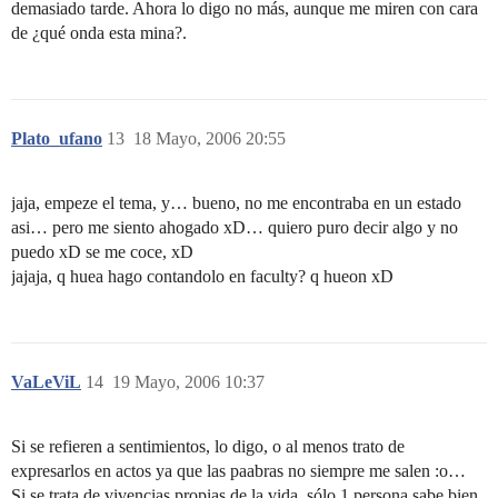
demasiado tarde. Ahora lo digo no más, aunque me miren con cara
de ¿qué onda esta mina?.
Plato_ufano
13
18 Mayo, 2006 20:55
jaja, empeze el tema, y… bueno, no me encontraba en un estado
asi… pero me siento ahogado xD… quiero puro decir algo y no
puedo xD se me coce, xD
jajaja, q huea hago contandolo en faculty? q hueon xD
VaLeViL
14
19 Mayo, 2006 10:37
Si se refieren a sentimientos, lo digo, o al menos trato de
expresarlos en actos ya que las paabras no siempre me salen :o…
Si se trata de vivencias propias de la vida, sólo 1 persona sabe bien