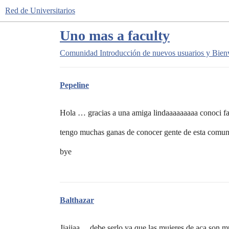
Red de Universitarios
Uno mas a faculty
Comunidad
Introducción de nuevos usuarios y Bien
Pepeline
Hola … gracias a una amiga lindaaaaaaaaa conoci fa
tengo muchas ganas de conocer gente de esta comun
bye
Balthazar
Jjajjaa… debe serlo ya que las mujeres de aca son m