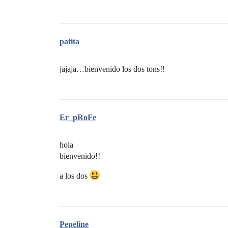
patita
jajaja…bienvenido los dos tons!!
Er_pRoFe
hola
bienvenido!!
a los dos
Pepeline