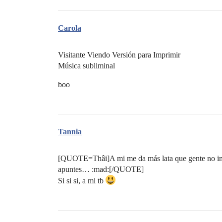
Carola
Visitante Viendo Versión para Imprimir
Música subliminal
boo
Tannia
[QUOTE=Thâi]A mi me da más lata que gente no inscri
apuntes… :mad:[/QUOTE]
Si si si, a mi tb