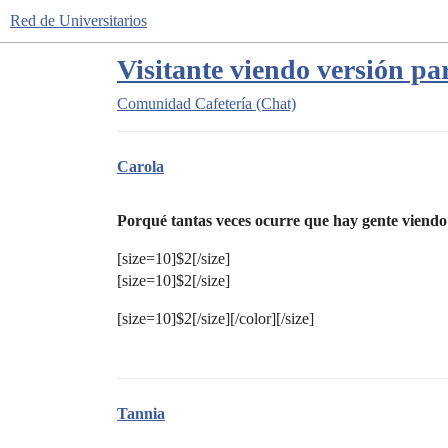
Red de Universitarios
Visitante viendo versión p
Comunidad
Cafetería (Chat)
Carola
Porqué tantas veces ocurre que hay gente viendo 
[size=10]$2[/size]
[size=10]$2[/size]
[size=10]$2[/size][/color][/size]
Tannia