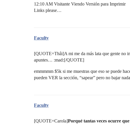
12:10 AM Visitante Viendo Versión para Imprimir
Links please…
Faculty
[QUOTE=Thâi]A mi me da más lata que gente no inscri
apuntes… :mad:[/QUOTE]
emmmmm $5k si me muestras que eso se puede hac
pueden VER la sección, “sapear” pero no bajar nad
Faculty
[QUOTE=Carola]
Porqué tantas veces ocurre que 