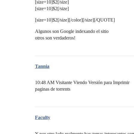
[size=10]$2[/size]
[size=10]$2[/size]
[size=10]$2[/size][/color][/size][/QUOTE]
Algunos son Google indexando el sitio
otros son verdaderos!
Tannia
10:48 AM Visitante Viendo Versión para Imprimir
paginas de torrents
Faculty
Y por otro lado,realmente hay temas interesantes c