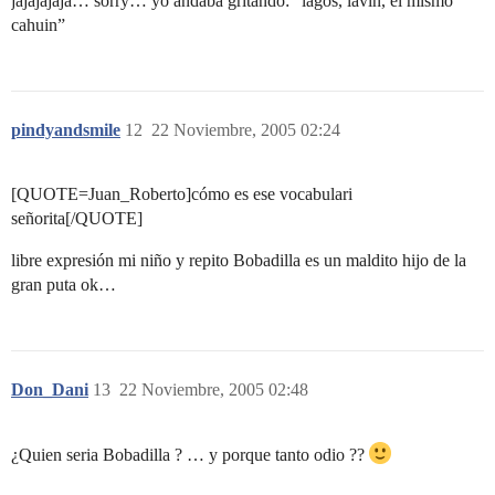
jajajajaja… sorry… yo andaba gritando: “lagos, lavín, el mismo
cahuin”
pindyandsmile
12
22 Noviembre, 2005 02:24
[QUOTE=Juan_Roberto]cómo es ese vocabulari
señorita[/QUOTE]
libre expresión mi niño y repito Bobadilla es un maldito hijo de la
gran puta ok…
Don_Dani
13
22 Noviembre, 2005 02:48
¿Quien seria Bobadilla ? … y porque tanto odio ??