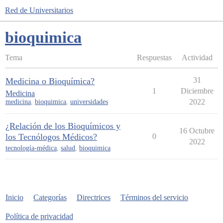
Red de Universitarios
bioquimica
Tema
Respuestas
Actividad
31
Medicina o Bioquímica?
1
Diciembre
Medicina
2022
medicina
,
bioquimica
,
universidades
¿Relación de los Bioquímicos y
16 Octubre
los Tecnólogos Médicos?
0
2022
tecnología-médica
,
salud
,
bioquimica
Inicio
Categorías
Directrices
Términos del servicio
Política de privacidad