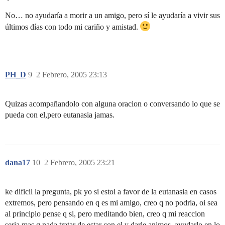
No… no ayudaría a morir a un amigo, pero sí le ayudaría a vivir sus
últimos días con todo mi cariño y amistad.
PH_D
9
2 Febrero, 2005 23:13
Quizas acompañandolo con alguna oracion o conversando lo que se
pueda con el,pero eutanasia jamas.
dana17
10
2 Febrero, 2005 23:21
ke dificil la pregunta, pk yo si estoi a favor de la eutanasia en casos
extremos, pero pensando en q es mi amigo, creo q no podria, oi sea
al principio pense q si, pero meditando bien, creo q mi reaccion
seria mas q nada tratar de estar con el y darle animos, ayudarlo en lo