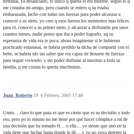
terminal, ya desauciado, lo unico q queria el era morirse, segun lo q
me contaba mi amigo, pero cuando se entero q su estaba
embarazada, lucho con todas sus fuerzas para poder alcanzar a
conocer a su nieto, yo creo q esos fueron los momentos mas felices
para el, conocer a su primer nieto, y alcanzar a disfrutarlo por unos
cuantos meses, nadie penso que iba a poder lograrlo, xq su
esperanza de vida era re poca, ahora imaginense si le hubieran
practicado eutanasai, se habria perdido la dicha de compartir con el
bebe, se habria ido sin saber que era capaz de llenarse de fuerzas
para seguir viviendo, y sin poder disfrutar al maximo a toda su
familia, q me consta lo queria muchisimo.
Juan_Roberto
19
6 Febrero, 2005 17:48
Umm… claro lo que pasa es que es cierto que es su decisiòn y todo
eso, pero po lo mismo no me tiene por qué hacer cómplice a mí de
una decisión que ha tomado él… o ella… yo siento que uno en la
vida tiene que luchar hasta donde le dé… y yo no voya detener la