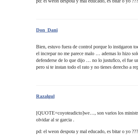
pd: el weon despota y mal educado, es bitar o yo ??
Don_Dani
Bien, estuvo fuera de control porque lo instigaron t
el increpar no me parece malo … ademas lo hizo so
defenderse de lo que dijo … no lo justufico, el fu
pero si te instan todo el rato y no tienes derecho a 
Razalgul
[QUOTE=coyoteadicto]we…, son varios los ministros
olvidar al sr garcia .
pd: el weon despota y mal educado, es bitar o yo 