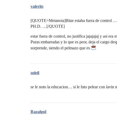
valerits
[QUOTE=Metanoia]Bitar estaba fuera de control … me
PH.D. …[/QUOTE]
estar fuera de control, no justifica jajajajaj y asi era
Puras embarradas y lo que es peor, deja el cargo des
sorprende, siendo el pelmazo que es
soleil
se le noto la educacion… si le fato pelear con lavi
Razalgul