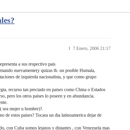
les?
1
7 Enero, 2006 21:17
presenta a sus respectivo pais
formando nuevamente(y quizas tb. un posible Humala,
ntaciones de izquierda nacionalista, y que como grupo
rgia, recurso tan preciado en paises como China o Estados
rso, pero los otros paises lo poseen y en abundancia.
ente.
( sea mujer u hombre)?.
o de estos paises? Tocara un dia latinoamerica dejar de
do, con Cuba somos lejanos y distantes , con Venezuela mas