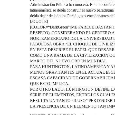
Administración Pública lo conocerá. En una conferen
latinoamérica se debía construir el nuevo paradigma
debía dejar de lado los Paradigmas encadenantes de l
[/QUOTE]
[COLOR=“DarkGreen”]ME PARECE BASTANT
RESPETO), CONSIDERANDO EL CERTERO AN
NORTEAMERICANO DE LA UNIVERSIDAD D
FABULOSA OBRA “EL CHOQUE DE CIVILIZ
EN ESTA DESCRIBE EL PAPEL QUE DESAR
COMO UNA RAMA DE LA CIVILIZACION OCC
MARCO DEL NUEVO ORDEN MUNDIAL.
PARA HUNTINGTON, LATINOAMERICA Y AF
MENOS GRAVITANTES EN EL ACTUAL ESC
ESCASA CAPACIDAD DE GOBERNABILIDAD
QUE ESTO IMPLICA.
POR OTRO LADO, HUNTINGTON DEFINE LA
SERIE DE ELEMENTOS, ENTRE LOS CUALE
RESULTA UN TANTO “ILUSO” PERTENDER L
LA PRESENCIA DE UN ELEMENTO TAN IMP