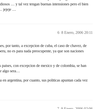
diosos … y tal vez tengan buenas intensiones pero el bien
… jejeje …
6
8 Enero, 2006 20:11
nes, por tanto, a excepcion de cuba, el caso de chavez, de
 peru, no es para nada preocupente, ya que son naciones
los paises, con excepcion de mexico y de colombia, se han
or algo sera…
a en argentina, por cuanto, sus politicas apuntan cada vez
7
9 Enero, 2006 02:06