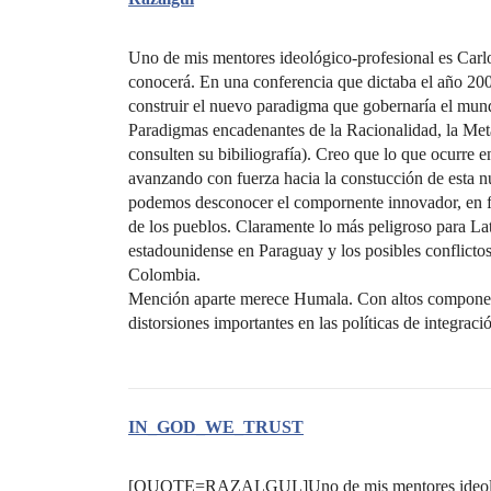
Uno de mis mentores ideológico-profesional es Carlo
conocerá. En una conferencia que dictaba el año 200
construir el nuevo paradigma que gobernaría el mund
Paradigmas encadenantes de la Racionalidad, la Meta
consulten su bibiliografía). Creo que lo que ocurre
avanzando con fuerza hacia la constucción de esta 
podemos desconocer el compornente innovador, en 
de los pueblos. Claramente lo más peligroso para Lati
estadounidense en Paraguay y los posibles conflictos
Colombia.
Mención aparte merece Humala. Con altos componente
distorsiones importantes en las políticas de integra
IN_GOD_WE_TRUST
[QUOTE=RAZALGUL]Uno de mis mentores ideológico