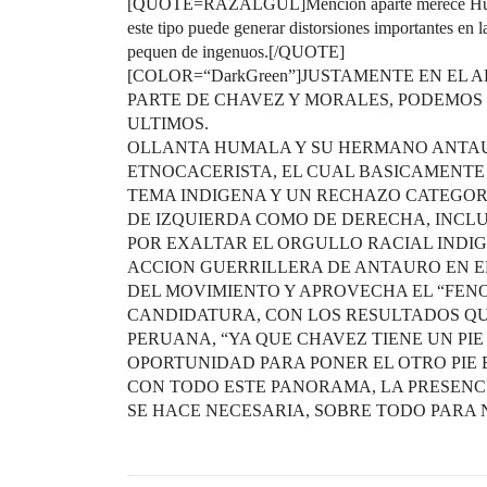
[QUOTE=RAZALGUL]Mención aparte merece Humala.
este tipo puede generar distorsiones importantes en l
pequen de ingenuos.[/QUOTE]
[COLOR=“DarkGreen”]JUSTAMENTE EN EL
PARTE DE CHAVEZ Y MORALES, PODEMOS 
ULTIMOS.
OLLANTA HUMALA Y SU HERMANO ANTA
ETNOCACERISTA, EL CUAL BASICAMENTE
TEMA INDIGENA Y UN RECHAZO CATEGORI
DE IZQUIERDA COMO DE DERECHA, INCLU
POR EXALTAR EL ORGULLO RACIAL INDIG
ACCION GUERRILLERA DE ANTAURO EN EL
DEL MOVIMIENTO Y APROVECHA EL “FE
CANDIDATURA, CON LOS RESULTADOS Q
PERUANA, “YA QUE CHAVEZ TIENE UN PIE
OPORTUNIDAD PARA PONER EL OTRO PIE 
CON TODO ESTE PANORAMA, LA PRESENC
SE HACE NECESARIA, SOBRE TODO PARA N