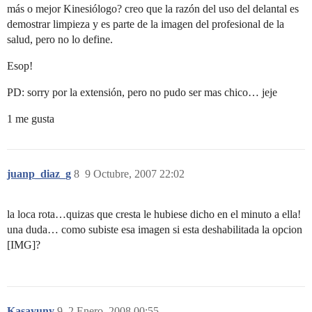
más o mejor Kinesiólogo? creo que la razón del uso del delantal es
demostrar limpieza y es parte de la imagen del profesional de la
salud, pero no lo define.
Esop!
PD: sorry por la extensión, pero no pudo ser mas chico… jeje
1 me gusta
juanp_diaz_g
8
9 Octubre, 2007 22:02
la loca rota…quizas que cresta le hubiese dicho en el minuto a ella!
una duda… como subiste esa imagen si esta deshabilitada la opcion
[IMG]?
Kasayuny
9
2 Enero, 2008 00:55