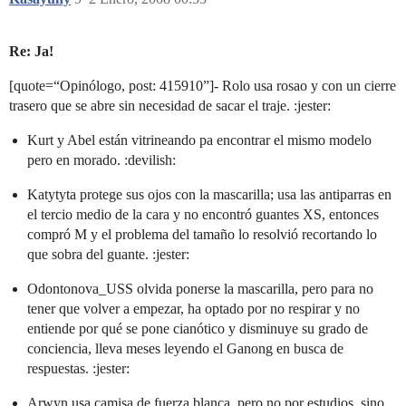
Re: Ja!
[quote=“Opinólogo, post: 415910”]- Rolo usa rosao y con un cierre
trasero que se abre sin necesidad de sacar el traje. :jester:
Kurt y Abel están vitrineando pa encontrar el mismo modelo
pero en morado. :devilish:
Katytyta protege sus ojos con la mascarilla; usa las antiparras en
el tercio medio de la cara y no encontró guantes XS, entonces
compró M y el problema del tamaño lo resolvió recortando lo
que sobra del guante. :jester:
Odontonova_USS olvida ponerse la mascarilla, pero para no
tener que volver a empezar, ha optado por no respirar y no
entiende por qué se pone cianótico y disminuye su grado de
conciencia, lleva meses leyendo el Ganong en busca de
respuestas. :jester:
Arwyn usa camisa de fuerza blanca, pero no por estudios, sino