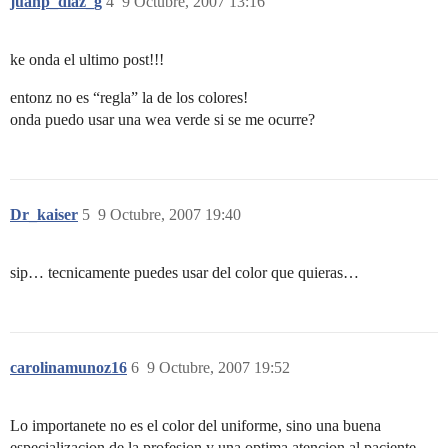
juanp_diaz_g
4
9 Octubre, 2007 13:16
ke onda el ultimo post!!!
entonz no es “regla” la de los colores!
onda puedo usar una wea verde si se me ocurre?
Dr_kaiser
5
9 Octubre, 2007 19:40
sip… tecnicamente puedes usar del color que quieras…
carolinamunoz16
6
9 Octubre, 2007 19:52
Lo importanete no es el color del uniforme, sino una buena
especializacion de la profesion y una optima atencion al paciente…