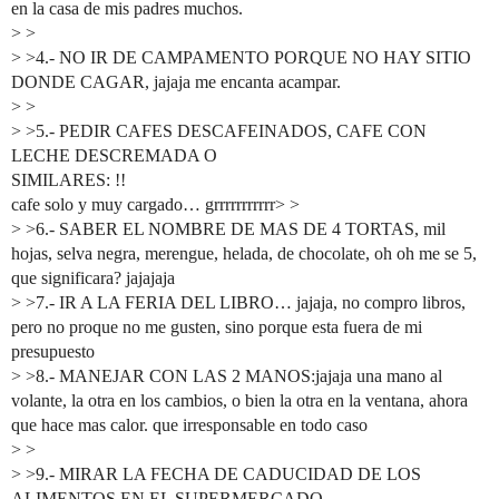
en la casa de mis padres muchos.
> >
> >4.- NO IR DE CAMPAMENTO PORQUE NO HAY SITIO
DONDE CAGAR, jajaja me encanta acampar.
> >
> >5.- PEDIR CAFES DESCAFEINADOS, CAFE CON
LECHE DESCREMADA O
SIMILARES: !!
cafe solo y muy cargado… grrrrrrrrrrr> >
> >6.- SABER EL NOMBRE DE MAS DE 4 TORTAS, mil
hojas, selva negra, merengue, helada, de chocolate, oh oh me se 5,
que significara? jajajaja
> >7.- IR A LA FERIA DEL LIBRO… jajaja, no compro libros,
pero no proque no me gusten, sino porque esta fuera de mi
presupuesto
> >8.- MANEJAR CON LAS 2 MANOS:jajaja una mano al
volante, la otra en los cambios, o bien la otra en la ventana, ahora
que hace mas calor. que irresponsable en todo caso
> >
> >9.- MIRAR LA FECHA DE CADUCIDAD DE LOS
ALIMENTOS EN EL SUPERMERCADO,