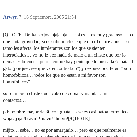
Arwyn
7
16 Septiembre, 2005 21:54
[QUOTE=Dr. kaiser]wajajajajajaj… asi es… es muy gracioso… pa
que tanta gravedad, si es solo un chiste que circula hace años… si
tanto les afecta, los intolerantes son los que se sienten
interpelados… yo no le veo nada de malo a un chiste que por lo
demas es bueno… pero siempre hay gente que le busca la 6º pata al
gato (porque cree que ya encontro la 5º) y despues bociferan " son
homofobicos… todos los que no estan a mi favor son
homofobicos"…
solo un buen chiste que acabo de copiar y mandar a mis
contactos…
pd: hombre mayor de 30 con guata… ese es casi patognomónico…
wajajajaja !bravo! !bravo! !bravo![/QUOTE]
mijito… sabe… no es por amargarlo… pero es que realmente es
patetico esas seudo declaraciones de lo que es o no d emachos…