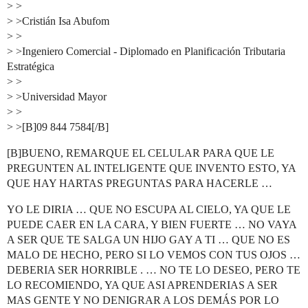
> >
> >Cristián Isa Abufom
> >
> >Ingeniero Comercial - Diplomado en Planificación Tributaria
Estratégica
> >
> >Universidad Mayor
> >
> >[B]09 844 7584[/B]
[B]BUENO, REMARQUE EL CELULAR PARA QUE LE
PREGUNTEN AL INTELIGENTE QUE INVENTO ESTO, YA
QUE HAY HARTAS PREGUNTAS PARA HACERLE …
YO LE DIRIA … QUE NO ESCUPA AL CIELO, YA QUE LE
PUEDE CAER EN LA CARA, Y BIEN FUERTE … NO VAYA
A SER QUE TE SALGA UN HIJO GAY A TI … QUE NO ES
MALO DE HECHO, PERO SI LO VEMOS CON TUS OJOS …
DEBERIA SER HORRIBLE . … NO TE LO DESEO, PERO TE
LO RECOMIENDO, YA QUE ASI APRENDERIAS A SER
MAS GENTE Y NO DENIGRAR A LOS DEMÁS POR LO