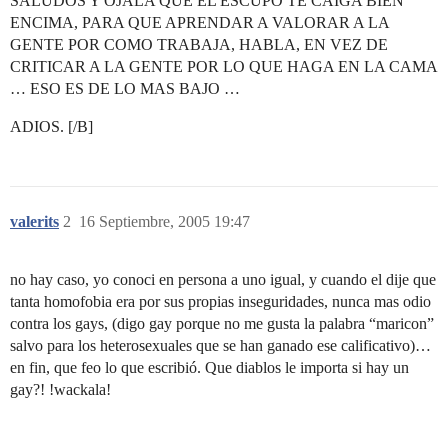
SALUDOS Y OJALA QUE EL ESCUPO TE CAIGA BIEN
ENCIMA, PARA QUE APRENDAR A VALORAR A LA
GENTE POR COMO TRABAJA, HABLA, EN VEZ DE
CRITICAR A LA GENTE POR LO QUE HAGA EN LA CAMA
… ESO ES DE LO MAS BAJO …
ADIOS. [/B]
valerits
2
16 Septiembre, 2005 19:47
no hay caso, yo conoci en persona a uno igual, y cuando el dije que
tanta homofobia era por sus propias inseguridades, nunca mas odio
contra los gays, (digo gay porque no me gusta la palabra “maricon”
salvo para los heterosexuales que se han ganado ese calificativo)…
en fin, que feo lo que escribió. Que diablos le importa si hay un
gay?! !wackala!