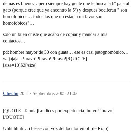
demas es bueno… pero siempre hay gente que le busca la 6º pata al
gato (porque cree que ya encontro la 5º) y despues bociferan " son
homofobicos… todos los que no estan a mi favor son
homofobicos"…
solo un buen chiste que acabo de copiar y mandar a mis
contactos…
pd: hombre mayor de 30 con guata… ese es casi patognomónico…
wajajajaja !bravo! !bravo! !bravo![/QUOTE]
[size=10]$2[/size]
Checho
20
17 Septiembre, 2005 21:03
[QUOTE=Tannia]Lo dices por experiencia !bravo! !bravo!
[/QUOTE]
Uhhhhhhh… (Léase con voz del locutor en off de Rojo)