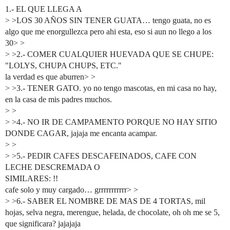
1.- EL QUE LLEGA A
> >LOS 30 AÑOS SIN TENER GUATA… tengo guata, no es
algo que me enorgullezca pero ahi esta, eso si aun no llego a los
30> >
> >2.- COMER CUALQUIER HUEVADA QUE SE CHUPE:
"LOLYS, CHUPA CHUPS, ETC."
la verdad es que aburren> >
> >3.- TENER GATO. yo no tengo mascotas, en mi casa no hay,
en la casa de mis padres muchos.
> >
> >4.- NO IR DE CAMPAMENTO PORQUE NO HAY SITIO
DONDE CAGAR, jajaja me encanta acampar.
> >
> >5.- PEDIR CAFES DESCAFEINADOS, CAFE CON
LECHE DESCREMADA O
SIMILARES: !!
cafe solo y muy cargado… grrrrrrrrrrr> >
> >6.- SABER EL NOMBRE DE MAS DE 4 TORTAS, mil
hojas, selva negra, merengue, helada, de chocolate, oh oh me se 5,
que significara? jajajaja