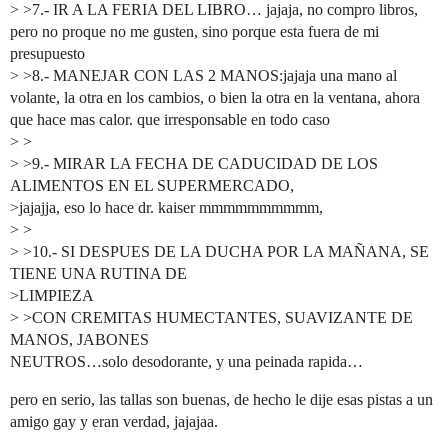
> >7.- IR A LA FERIA DEL LIBRO… jajaja, no compro libros,
pero no proque no me gusten, sino porque esta fuera de mi
presupuesto
> >8.- MANEJAR CON LAS 2 MANOS:jajaja una mano al
volante, la otra en los cambios, o bien la otra en la ventana, ahora
que hace mas calor. que irresponsable en todo caso
> >
> >9.- MIRAR LA FECHA DE CADUCIDAD DE LOS
ALIMENTOS EN EL SUPERMERCADO,
>jajajja, eso lo hace dr. kaiser mmmmmmmmmm,
> >
> >10.- SI DESPUES DE LA DUCHA POR LA MAÑANA, SE
TIENE UNA RUTINA DE
>LIMPIEZA
> >CON CREMITAS HUMECTANTES, SUAVIZANTE DE
MANOS, JABONES
NEUTROS…solo desodorante, y una peinada rapida…
pero en serio, las tallas son buenas, de hecho le dije esas pistas a un
amigo gay y eran verdad, jajajaa.