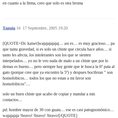
en cuanto a la firma, creo que solo es otra broma
Tannia
16
17 Septiembre, 2005 19:20
[QUOTE=Dr. kaiser]wajajajajajaj… asi es… es muy gracioso… pa
que tanta gravedad, si es solo un chiste que circula hace años… si
tanto les afecta, los intolerantes son los que se sienten
interpelados… yo no le veo nada de malo a un chiste que por lo
demas es bueno… pero siempre hay gente que le busca la 6º pata al
gato (porque cree que ya encontro la 5º) y despues bociferan " son
homofobicos… todos los que no estan a mi favor son
homofobicos"…
solo un buen chiste que acabo de copiar y mandar a mis
contactos…
pd: hombre mayor de 30 con guata… ese es casi patognomónico…
wajajajaja !bravo! !bravo! !bravo![/QUOTE]