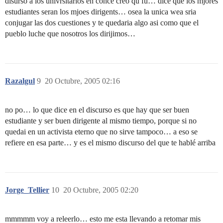
disurso a los univrsitarios en conce creo qu fu… dice que los mjores
estudiantes seran los mjoes dirigents… osea la unica wea sria
conjugar las dos cuestiones y te quedaria algo asi como que el
pueblo luche que nosotros los dirijimos…
Razalgul
9
20 Octubre, 2005 02:16
no po… lo que dice en el discurso es que hay que ser buen
estudiante y ser buen dirigente al mismo tiempo, porque si no
quedai en un activista eterno que no sirve tampoco… a eso se
refiere en esa parte… y es el mismo discurso del que te hablé arriba
Jorge_Tellier
10
20 Octubre, 2005 02:20
mmmmm voy a releerlo… esto me esta llevando a retomar mis