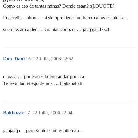
Como es eso de tantas minas? Donde estan? :([/QUOTE]
Eeeeeelll… ahora… si siempre tienes un harem a tus espaldas…
si empezara a decir a cuantas conozco… jajajajaja!zzz!
Don_Dani
16
22 Julio, 2006 22:52
chuaaa … por eso es bueno andar por acá.
Te levantan el ego de una … hjahahahah
Balthazar
17
22 Julio, 2006 22:54
jajajajaja… pero si ute es un gentleman…