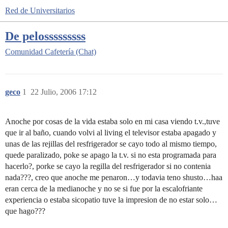
Red de Universitarios
De pelosssssssss
Comunidad
Cafetería (Chat)
geco
1
22 Julio, 2006 17:12
Anoche por cosas de la vida estaba solo en mi casa viendo t.v.,tuve
que ir al baño, cuando volvi al living el televisor estaba apagado y
unas de las rejillas del resfrigerador se cayo todo al mismo tiempo,
quede paralizado, poke se apago la t.v. si no esta programada para
hacerlo?, porke se cayo la regilla del resfrigerador si no contenia
nada???, creo que anoche me penaron…y todavia teno shusto…haa
eran cerca de la medianoche y no se si fue por la escalofriante
experiencia o estaba sicopatio tuve la impresion de no estar solo…
que hago???