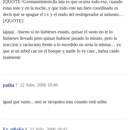
[QUOTE=Germanmisterio]la lata es que ocurra todo eso, cuando
estas solo y en la noche, y que todo este tan bien coordinado es
decir que se apague el t.v y el ruido del resfrigerador al unisono…
[/QUOTE]
jajajaj…bueno si no hubieses estado, quisaz el susto no te lo
hubieses llevado pero quisaz hubiese pasado lo mismo, pero la
reaccion y raciocinio frente a lo sucedido no seria la misma… ya
que si un arbol cae en el bosque y nadie lo ve caer , habra caido
realmente
patita
7
22 Julio, 2006 18:40
igual que susto…uno se sicopatea mas cuando está solito
Er_pRoFe
8
22 Julio, 2006 18:45