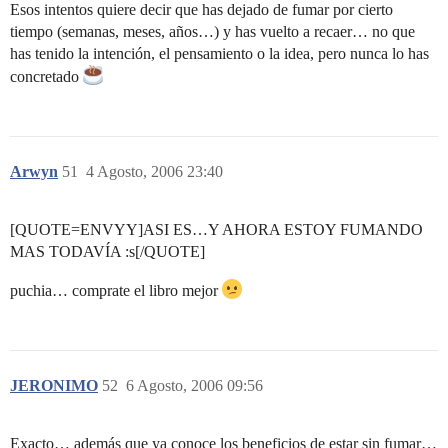
Esos intentos quiere decir que has dejado de fumar por cierto
tiempo (semanas, meses, años…) y has vuelto a recaer… no que
has tenido la intención, el pensamiento o la idea, pero nunca lo has
concretado
Arwyn
51
4 Agosto, 2006 23:40
[QUOTE=ENVYY]ASI ES…Y AHORA ESTOY FUMANDO
MAS TODAVÍA :s[/QUOTE]
puchia… comprate el libro mejor
JERONIMO
52
6 Agosto, 2006 09:56
Exacto… además que ya conoce los beneficios de estar sin fumar…