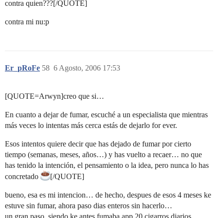
contra quien???[/QUOTE]
contra mi nu:p
Er_pRoFe
58
6 Agosto, 2006 17:53
[QUOTE=Arwyn]creo que si…
En cuanto a dejar de fumar, escuché a un especialista que mientras
más veces lo intentas más cerca estás de dejarlo for ever.
Esos intentos quiere decir que has dejado de fumar por cierto
tiempo (semanas, meses, años…) y has vuelto a recaer… no que
has tenido la intención, el pensamiento o la idea, pero nunca lo has
concretado
[/QUOTE]
bueno, esa es mi intencion… de hecho, despues de esos 4 meses ke
estuve sin fumar, ahora paso dias enteros sin hacerlo…
un gran paso, siendo ke antes fumaba app 20 cigarros diarios