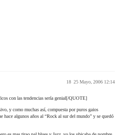
18
25 Mayo, 2006 12:14
cos con las tendencias sería genial[/QUOTE]
sivo, y como muchas así, compuesta por puros gaios
 fue hace algunos años al “Rock al sur del mundo” y se quedó
ero es mas tirao pal blues y Jazz, yo los ubicaba de nombre,