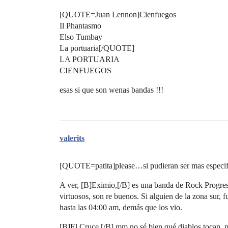
[QUOTE=Juan Lennon]Cienfuegos
Il Phantasmo
Elso Tumbay
La portuaria[/QUOTE]
LA PORTUARIA
CIENFUEGOS
esas si que son wenas bandas !!!
valerits
[QUOTE=patita]please…si pudieran ser mas especifi
A ver, [B]Eximio,[/B] es una banda de Rock Progre
virtuosos, son re buenos. Si alguien de la zona sur,
hasta las 04:00 am, demás que los vio.
[B]El Cruce,[/B] mm no sé bien qué diablos tocan, p