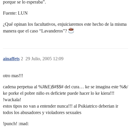
porque se lo esperaba”.
Fuente: LUN
¿Qué opinan los facultativos, enjuiciaremos este hecho de la misma
manera que el caso “Lavanderos”?
ainaffets
2
29 Julio, 2005 12:09
otro mas!!!
cadena perpetua al %J&E)$#$$# del cura… ke se imagina este %&/
ke porke el pobre niño es deficiete puede hacer lo ke kiera!!!
!wackala!
estos tipos no van a entender nunca!!! al Psikiatrico deberian ir
todos los abusadores y violadores sexuales
!punch! :mad: