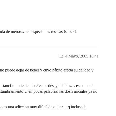
da de menos… en especial las resacas !shock!
12
4 Mayo, 2005 10:41
 puede dejar de beber y cuyo hábito afecta su calidad y
sustancia aun teniendo efectos desagradables… es como el
stumbramiento… en pocas palabras, las dosis iniciales ya no
mo es una adiccion muy dificil de quitar… q incluso la