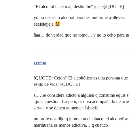
“El alcohol hace mal, deshinibe” jejeje[/QUOTE]
yo no necesito alcohol para deshinibirme :rolleyes:
eeejejejjeje
ñaa… de verdad que no tomo… y no lo echo para na
crespa
[QUOTE=Cejon]“El alcohólico es una persona que no
estilo de vida”[/QUOTE]
si… se considera adicto a alguien q consume equis 
ajo la cuestion. Lo peor, es q va acompañado de aco
sirven y se deben aumentar. !shock!
un profe nos dijo q junto con el tabaco, el alcoholis
marihuana es menos adictiva… q cuatico