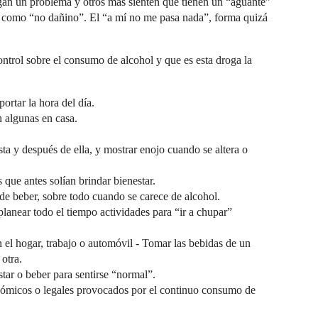
ngan un problema y otros más sienten que tienen un “aguante”
n como “no dañino”. El “a mí no me pasa nada”, forma quizá
ontrol sobre el consumo de alcohol y que es esta droga la
ortar la hora del día.
 algunas en casa.
sta y después de ella, y mostrar enojo cuando se altera o
 que antes solían brindar bienestar.
 de beber, sobre todo cuando se carece de alcohol.
planear todo el tiempo actividades para “ir a chupar”
n el hogar, trabajo o automóvil - Tomar las bebidas de un
 otra.
star o beber para sentirse “normal”.
onómicos o legales provocados por el continuo consumo de