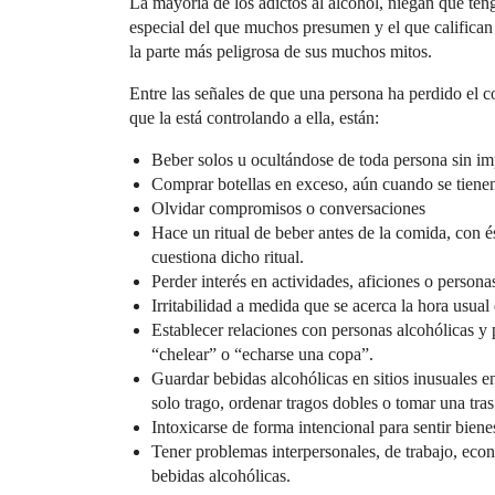
La mayoría de los adictos al alcohol, niegan que te
especial del que muchos presumen y el que califica
la parte más peligrosa de sus muchos mitos.
Entre las señales de que una persona ha perdido el c
que la está controlando a ella, están:
Beber solos u ocultándose de toda persona sin imp
Comprar botellas en exceso, aún cuando se tienen
Olvidar compromisos o conversaciones
Hace un ritual de beber antes de la comida, con é
cuestiona dicho ritual.
Perder interés en actividades, aficiones o personas
Irritabilidad a medida que se acerca la hora usual
Establecer relaciones con personas alcohólicas y 
“chelear” o “echarse una copa”.
Guardar bebidas alcohólicas en sitios inusuales e
solo trago, ordenar tragos dobles o tomar una tras
Intoxicarse de forma intencional para sentir biene
Tener problemas interpersonales, de trabajo, ec
bebidas alcohólicas.