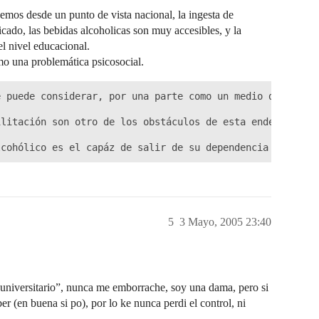
emos desde un punto de vista nacional, la ingesta de
icado, las bebidas alcoholicas son muy accesibles, y la
el nivel educacional.
omo una problemática psicosocial.
 puede considerar, por una parte como un medio de escape
ilitación son otro de los obstáculos de esta endermedad, 
lcohólico es el capáz de salir de su dependencia dipsóma
5
3 Mayo, 2005 23:40
e universitario”, nunca me emborrache, soy una dama, pero si
 (en buena si po), por lo ke nunca perdi el control, ni