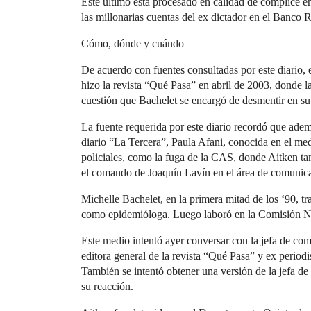
Este último está procesado en calidad de cómplice en
las millonarias cuentas del ex dictador en el Banco Ri
Cómo, dónde y cuándo
De acuerdo con fuentes consultadas por este diario, e
hizo la revista “Qué Pasa” en abril de 2003, donde 
cuestión que Bachelet se encargó de desmentir en su
La fuente requerida por este diario recordó que adem
diario “La Tercera”, Paula Afani, conocida en el medi
policiales, como la fuga de la CAS, donde Aitken ta
el comando de Joaquín Lavín en el área de comunic
Michelle Bachelet, en la primera mitad de los ‘90, t
como epidemióloga. Luego laboró en la Comisión Na
Este medio intentó ayer conversar con la jefa de c
editora general de la revista “Qué Pasa” y ex periodi
También se intentó obtener una versión de la jefa de
su reacción.