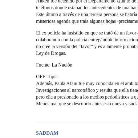
Aitken fue detenido por el Departamento Quinto de A
teléfonos donde estaban los antecedentes de una band
Este último a través de una tercera persona se habría
misteriosa agenda que traía algunas hojas -precisame
El ex policía ha insistido en que se trató de un favo
colaborando con la policía entregándole informacion
no cree la versión del “favor” y es altamente probab
Ley de Drogas.
Fuente: La Nación
OFF Topic
Además, Paula Afani fue muy conocida en el ambito p
Investigaciones al narcotráfico y resulta que ella ti
pero ella a presionado a los medios periodísticos a q
Menos mal que se descubrió antes esta nueva y suc
SADDAM