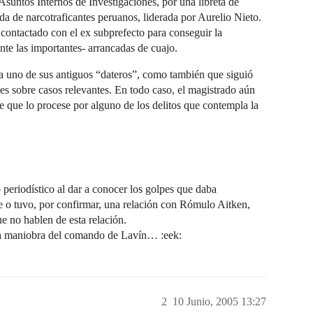
suntos Internos de Investigaciones, por una libreta de
a de narcotraficantes peruanos, liderada por Aurelio Nieto.
 contactado con el ex subprefecto para conseguir la
nte las importantes- arrancadas de cuajo.
r a uno de sus antiguos “dateros”, como también que siguió
es sobre casos relevantes. En todo caso, el magistrado aún
le que lo procese por alguno de los delitos que contempla la
eriodístico al dar a conocer los golpes que daba
ene o tuvo, por confirmar, una relación con Rómulo Aitken,
ue no hablen de esta relación.
ia maniobra del comando de Lavín… :eek:
2
10 Junio, 2005 13:27