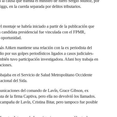
 la causa que tramita el ministro de fuero Sergio Muñoz, por
ggs, en la cuerda separada por delitos tributarios.
l montaje se habría iniciado a partir de la publicación que
la candidata presidencial fue vinculada con el FPMR,
 oportunidad.
ás Aitken mantiene una relación con la ex periodista del
o por sus golpes periodísticos ligados a casos judiciales-
mbién tuvo participación investigadora. Afani hoy trabaja en
aciones.
rabajaba en el Servicio de Salud Metropolitano Occidente
cional del Sida.
omunicaciones del comando de Lavín, Grace Gibson, ex
sta de la firma Captiva, pero ella no devolvió los llamados.
 campaña de Lavín, Cristina Bitar, pero tampoco fue posible