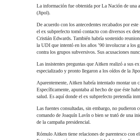
La información fue obtenida por La Nación de una alt
(Jipol).
De acuerdo con los antecedentes recabados por este d
el ex subprefecto tomó contacto con diversos ex detec
Cristián Edwards. También habría sostenido reunione
la UDI que intentó en los años ’90 involucrar a los g
contra los grupos subversivos. Sus acusaciones nun
Las insistentes preguntas que Aitken realizó a sus e
especializado y pronto llegaron a los oídos de la Jipo
Aparentemente, Aitken habría intentado montar un c
Específicamente, apuntaba al hecho de que éste habr
salud. Es aquí donde el ex subprefecto pretendía inm
Las fuentes consultadas, sin embargo, no pudieron co
comando de Joaquín Lavín o bien se trató de una ini
de la campaña presidencial.
Rómulo Aitken tiene relaciones de parentesco con e