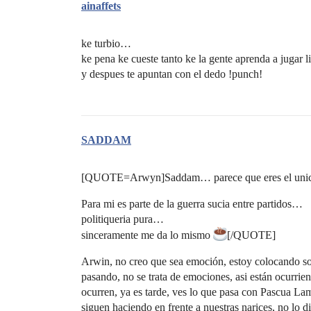
ainaffets
ke turbio…
ke pena ke cueste tanto ke la gente aprenda a jugar 
y despues te apuntan con el dedo !punch!
SADDAM
[QUOTE=Arwyn]Saddam… parece que eres el unico 
Para mi es parte de la guerra sucia entre partidos…
politiqueria pura…
sinceramente me da lo mismo
[/QUOTE]
Arwin, no creo que sea emoción, estoy colocando so
pasando, no se trata de emociones, asi están ocurri
ocurren, ya es tarde, ves lo que pasa con Pascua Lama
siguen haciendo en frente a nuestras narices, no lo d