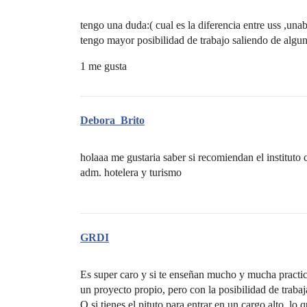
tengo una duda:( cual es la diferencia entre uss ,un
tengo mayor posibilidad de trabajo saliendo de algu
1 me gusta
Debora_Brito
holaaa me gustaria saber si recomiendan el instituto c
adm. hotelera y turismo
GRDI
Es super caro y si te enseñan mucho y mucha practica
un proyecto propio, pero con la posibilidad de trabaj
O si tienes el pituto para entrar en un cargo alto, lo 