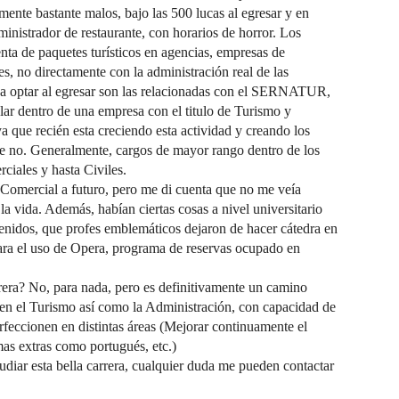
amente bastante malos, bajo las 500 lucas al egresar y en
ministrador de restaurante, con horarios de horror. Los
nta de paquetes turísticos en agencias, empresas de
s, no directamente con la administración real de las
da optar al egresar son las relacionadas con el SERNATUR,
ar dentro de una empresa con el titulo de Turismo y
ya que recién esta creciendo esta actividad y creando los
que no. Generalmente, cargos de mayor rango dentro de los
ciales y hasta Civiles.
de Comercial a futuro, pero me di cuenta que no me veía
a vida. Además, habían ciertas cosas a nivel universitario
enidos, que profes emblemáticos dejaron de hacer cátedra en
para el uso de Opera, programa de reservas ocupado en
rrera? No, para nada, pero es definitivamente un camino
men el Turismo así como la Administración, con capacidad de
rfeccionen en distintas áreas (Mejorar continuamente el
omas extras como portugués, etc.)
diar esta bella carrera, cualquier duda me pueden contactar