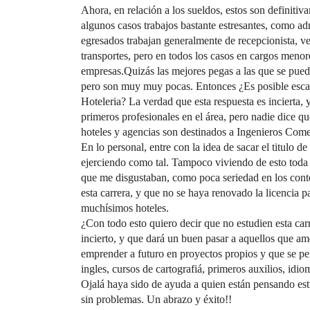
Ahora, en relación a los sueldos, estos son definitiv
algunos casos trabajos bastante estresantes, como ad
egresados trabajan generalmente de recepcionista, ve
transportes, pero en todos los casos en cargos menore
empresas.Quizás las mejores pegas a las que se pue
pero son muy muy pocas. Entonces ¿Es posible escal
Hoteleria? La verdad que esta respuesta es incierta, 
primeros profesionales en el área, pero nadie dice 
hoteles y agencias son destinados a Ingenieros Comer
En lo personal, entre con la idea de sacar el titulo 
ejerciendo como tal. Tampoco viviendo de esto toda l
que me disgustaban, como poca seriedad en los cont
esta carrera, y que no se haya renovado la licencia 
muchísimos hoteles.
¿Con todo esto quiero decir que no estudien esta ca
incierto, y que dará un buen pasar a aquellos que a
emprender a futuro en proyectos propios y que se pe
ingles, cursos de cartografiá, primeros auxilios, idi
Ojalá haya sido de ayuda a quien están pensando estu
sin problemas. Un abrazo y éxito!!