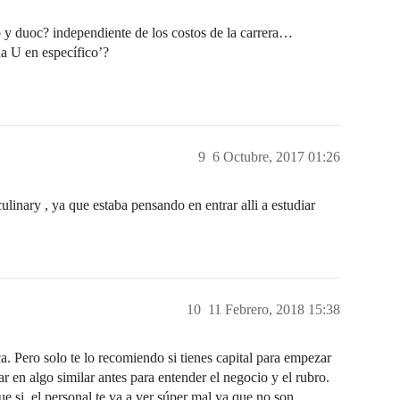
ab y duoc? independiente de los costos de la carrera…
na U en específico’?
9
6 Octubre, 2017 01:26
ulinary , ya que estaba pensando en entrar alli a estudiar
10
11 Febrero, 2018 15:38
. Pero solo te lo recomiendo si tienes capital para empezar
ar en algo similar antes para entender el negocio y el rubro.
que si, el personal te va a ver súper mal ya que no son