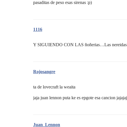
pasaditas de peso esas sirenas :p)
1116
Y SIGUIENDO CON LAS ñoñerias…Las nereidas eran
Rojosangre
ta de lovecraft la weaita
jaja juan lennon puta ke es epgote esa cancion jajaja
Juan_Lennon