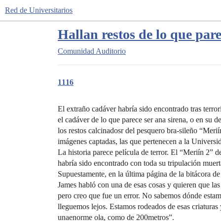
Red de Universitarios
Hallan restos de lo que pare
Comunidad
Auditorio
1116
El extraño cadáver habría sido encontrado tras terror
el cadáver de lo que parece ser ana sirena, o en su d
los restos calcinadosr del pesquero bra-sileño “Meri
imágenes captadas, las que pertenecen a la Univers
La historia parece película de terror. El “Meriín 2” d
habría sido encontrado con toda su tripulación muerta
Supuestamente, en la última página de la bitácora de
James habló con una de esas cosas y quieren que las
pero creo que fue un error. No sabemos dónde estamo
lleguemos lejos. Estamos rodeados de esas criaturas
unaenorme ola, como de 200metros”.