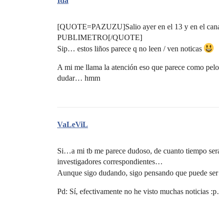
Ida
[QUOTE=PAZUZU]Salio ayer en el 13 y en el canal 
PUBLIMETRO[/QUOTE]
Sip… estos liños parece q no leen / ven noticas
A mi me llama la atención eso que parece como pel
dudar… hmm
VaLeViL
Si…a mi tb me parece dudoso, de cuanto tiempo será
investigadores correspondientes…
Aunque sigo dudando, sigo pensando que puede se
Pd: Sí, efectivamente no he visto muchas notici