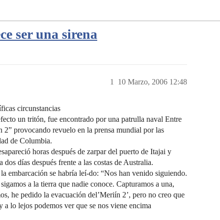
ce ser una sirena
1
10 Marzo, 2006 12:48
íficas circunstancias
efecto un tritón, fue encontrado por una patrulla naval Entre
ín 2” provocando revuelo en la prensa mundial por las
idad de Columbia.
esapareció horas después de zarpar del puerto de Itajai y
 dos días después frente a las costas de Australia.
 la embarcación se habría leí-do: “Nos han venido siguiendo.
 sigamos a la tierra que nadie conoce. Capturamos a una,
s, he pedido la evacuación del’Meriín 2’, pero no creo que
 y a lo lejos podemos ver que se nos viene encima