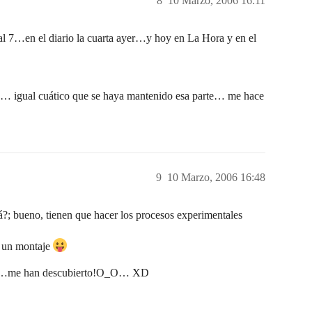
8
10 Marzo, 2006 16:11
7…en el diario la cuarta ayer…y hoy en La Hora y en el
o… igual cuático que se haya mantenido esa parte… me hace
9
10 Marzo, 2006 16:48
?; bueno, tienen que hacer los procesos experimentales
r un montaje
as :p…me han descubierto!O_O… XD