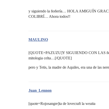
y siguiendo la ñoñería… HOLA AMIGUÍN G
COLIBRÍ… Ahora todos!!
MAULINO
[QUOTE=PAZUZU]Y SIGUIENDO CON LAS ñoñerias…
mitologia celta…[/QUOTE]
pero y Tetis, la madre de Aquiles, era una de las ne
Juan_Lennon
[quote=Rojosangre]ta de lovecraft la weaita