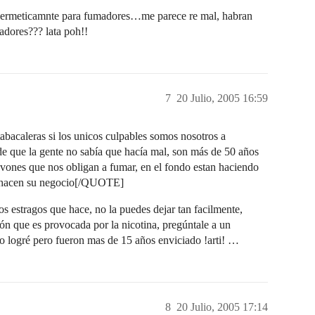
s hermeticamnte para fumadores…me parece re mal, habran
adores??? lata poh!!
7
20 Julio, 2005 16:59
acaleras si los unicos culpables somos nosotros a
de que la gente no sabía que hacía mal, son más de 50 años
vones que nos obligan a fumar, en el fondo estan haciendo
lo hacen su negocio[/QUOTE]
s estragos que hace, no la puedes dejar tan facilmente,
ón que es provocada por la nicotina, pregúntale a un
o lo logré pero fueron mas de 15 años enviciado !arti! …
8
20 Julio, 2005 17:14