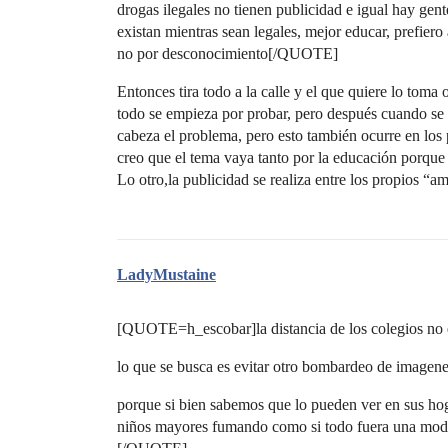
drogas ilegales no tienen publicidad e igual hay gen
existan mientras sean legales, mejor educar, prefiero
no por desconocimiento[/QUOTE]
Entonces tira todo a la calle y el que quiere lo tom
todo se empieza por probar, pero después cuando se ca
cabeza el problema, pero esto también ocurre en los p
creo que el tema vaya tanto por la educación porque e
Lo otro,la publicidad se realiza entre los propios “a
LadyMustaine
[QUOTE=h_escobar]la distancia de los colegios no e
lo que se busca es evitar otro bombardeo de imagenes
porque si bien sabemos que lo pueden ver en sus hogar
niños mayores fumando como si todo fuera una moda,