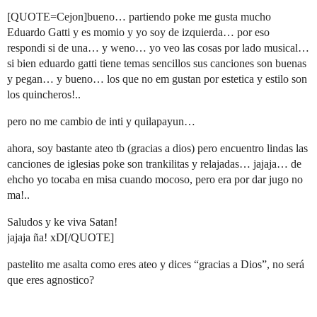
[QUOTE=Cejon]bueno… partiendo poke me gusta mucho
Eduardo Gatti y es momio y yo soy de izquierda… por eso
respondi si de una… y weno… yo veo las cosas por lado musical…
si bien eduardo gatti tiene temas sencillos sus canciones son buenas
y pegan… y bueno… los que no em gustan por estetica y estilo son
los quincheros!..
pero no me cambio de inti y quilapayun…
ahora, soy bastante ateo tb (gracias a dios) pero encuentro lindas las
canciones de iglesias poke son trankilitas y relajadas… jajaja… de
ehcho yo tocaba en misa cuando mocoso, pero era por dar jugo no
ma!..
Saludos y ke viva Satan!
jajaja ña! xD[/QUOTE]
pastelito me asalta como eres ateo y dices “gracias a Dios”, no será
que eres agnostico?