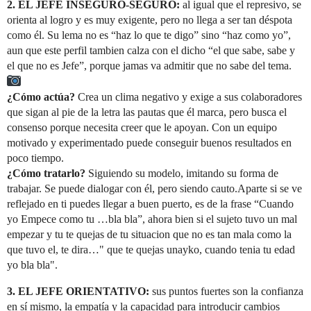
2. EL JEFE INSEGURO-SEGURO:
al igual que el represivo, se
orienta al logro y es muy exigente, pero no llega a ser tan déspota
como él. Su lema no es “haz lo que te digo” sino “haz como yo”,
aun que este perfil tambien calza con el dicho “el que sabe, sabe y
el que no es Jefe”, porque jamas va admitir que no sabe del tema.
¿Cómo actúa?
Crea un clima negativo y exige a sus colaboradores
que sigan al pie de la letra las pautas que él marca, pero busca el
consenso porque necesita creer que le apoyan. Con un equipo
motivado y experimentado puede conseguir buenos resultados en
poco tiempo.
¿Cómo tratarlo?
Siguiendo su modelo, imitando su forma de
trabajar. Se puede dialogar con él, pero siendo cauto.Aparte si se ve
reflejado en ti puedes llegar a buen puerto, es de la frase “Cuando
yo Empece como tu …bla bla”, ahora bien si el sujeto tuvo un mal
empezar y tu te quejas de tu situacion que no es tan mala como la
que tuvo el, te dira…" que te quejas unayko, cuando tenia tu edad
yo bla bla".
3. EL JEFE ORIENTATIVO:
sus puntos fuertes son la confianza
en sí mismo, la empatía y la capacidad para introducir cambios