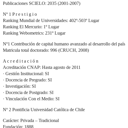
Publicaciones SCIELO: 2035 (2001-2007)
Nº 1 P r e s t i g i o
Ranking Mundial de Universidades: 402º-503º Lugar
Ranking El Mercurio: 1º Lugar
Ranking Webometrics: 231º Lugar
Nº1 Contribución de capital humano avanzado al desarrollo del país
Matricula total doctorado: 996 (CRUCH, 2008)
A c r e d i t a c i ó n
Acreditación CNAP: Hasta agosto de 2011
· Gestión Institucional: SI
· Docencia de Pregrado: SI
· Investigación: SI
· Docencia de Postgrado: SI
· Vinculación Con el Medio: SI
Nº 2 Pontificia Universidad Católica de Chile
Carácter: Privada – Tradicional
Fundación: 1888