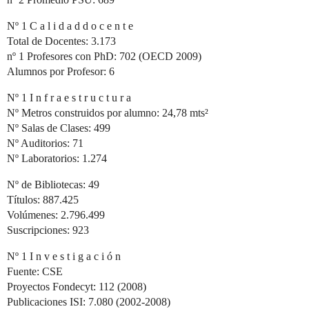
Nº 1 C a l i d a d d o c e n t e
Total de Docentes: 3.173
nº 1 Profesores con PhD: 702 (OECD 2009)
Alumnos por Profesor: 6
Nº 1 I n f r a e s t r u c t u r a
Nº Metros construidos por alumno: 24,78 mts²
Nº Salas de Clases: 499
Nº Auditorios: 71
Nº Laboratorios: 1.274
Nº de Bibliotecas: 49
Títulos: 887.425
Volúmenes: 2.796.499
Suscripciones: 923
Nº 1 I n v e s t i g a c i ó n
Fuente: CSE
Proyectos Fondecyt: 112 (2008)
Publicaciones ISI: 7.080 (2002-2008)