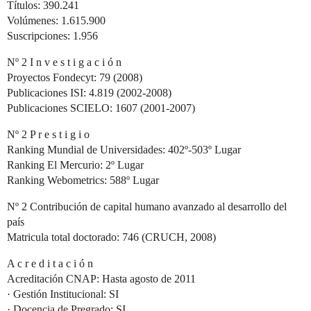
Títulos: 390.241
Volúmenes: 1.615.900
Suscripciones: 1.956
Nº 2 I n v e s t i g a c i ó n
Proyectos Fondecyt: 79 (2008)
Publicaciones ISI: 4.819 (2002-2008)
Publicaciones SCIELO: 1607 (2001-2007)
Nº 2 P r e s t i g i o
Ranking Mundial de Universidades: 402º-503º Lugar
Ranking El Mercurio: 2º Lugar
Ranking Webometrics: 588º Lugar
Nº 2 Contribución de capital humano avanzado al desarrollo del
país
Matricula total doctorado: 746 (CRUCH, 2008)
A c r e d i t a c i ó n
Acreditación CNAP: Hasta agosto de 2011
· Gestión Institucional: SI
· Docencia de Pregrado: SI