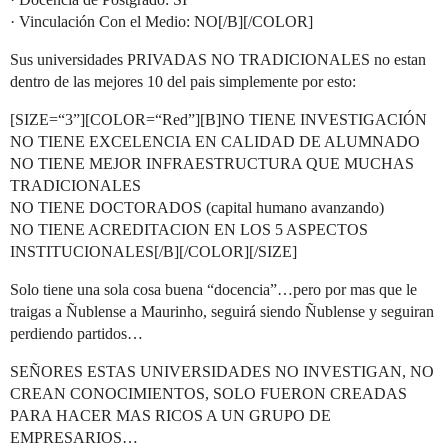
· Vinculación Con el Medio: NO[/B][/COLOR]
Sus universidades PRIVADAS NO TRADICIONALES no estan
dentro de las mejores 10 del pais simplemente por esto:
[SIZE=“3”][COLOR=“Red”][B]NO TIENE INVESTIGACIÓN
NO TIENE EXCELENCIA EN CALIDAD DE ALUMNADO
NO TIENE MEJOR INFRAESTRUCTURA QUE MUCHAS
TRADICIONALES
NO TIENE DOCTORADOS (capital humano avanzando)
NO TIENE ACREDITACION EN LOS 5 ASPECTOS
INSTITUCIONALES[/B][/COLOR][/SIZE]
Solo tiene una sola cosa buena “docencia”…pero por mas que le
traigas a Ñublense a Maurinho, seguirá siendo Ñublense y seguiran
perdiendo partidos…
SEÑORES ESTAS UNIVERSIDADES NO INVESTIGAN, NO
CREAN CONOCIMIENTOS, SOLO FUERON CREADAS
PARA HACER MAS RICOS A UN GRUPO DE
EMPRESARIOS…