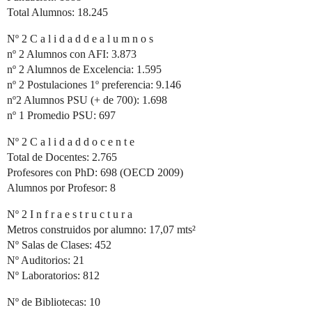
Total Alumnos: 18.245
Nº 2 C a l i d a d d e a l u m n o s
nº 2 Alumnos con AFI: 3.873
nº 2 Alumnos de Excelencia: 1.595
nº 2 Postulaciones 1º preferencia: 9.146
nº2 Alumnos PSU (+ de 700): 1.698
nº 1 Promedio PSU: 697
Nº 2 C a l i d a d d o c e n t e
Total de Docentes: 2.765
Profesores con PhD: 698 (OECD 2009)
Alumnos por Profesor: 8
Nº 2 I n f r a e s t r u c t u r a
Metros construidos por alumno: 17,07 mts²
Nº Salas de Clases: 452
Nº Auditorios: 21
Nº Laboratorios: 812
Nº de Bibliotecas: 10