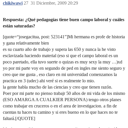
chikiwawi
27
31 Diciembre, 2009 20:29
Respuesta: ¿Qué pedagogías tiene buen campo laboral y cuáles
están saturadas?
[quote=“josegacitua, post: 523141”]Mi hermana es profe de historia
y gana relativamente bien
es su cuarto año de trabajo y supera las 650 y nunca la he visto
esclavizada haciendo material (eso si que el campo laboral es un
poco paretado, ella tuvo suerte o quizas es muy sexy la muy …)xd
yo por mi parte voy en segundo de ped en ingles me siento seguro y
creo que me gusta , eso claro en mi universidad comenzamos la
practica en 3 (udec) ahi veré si es realmente lo mio.
la gente habla mucho de las ciencias y creo que tienen razón.
Poer por mi parte no pienso trabajr 50 años de mi vida de los mismo
(ESO AMARGA A CUALKIER PERSONA) tengo otros planes
como trabajar en cruceros o en el area de investigacion. a fin de
cuentas tu haces tu camino y si eres bueno en lo que haces no te
faltará.[/QUOTE]