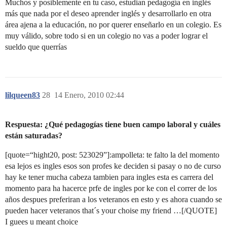
Muchos y posiblemente en tu caso, estudian pedagogía en inglés
más que nada por el deseo aprender inglés y desarrollarlo en otra
área ajena a la educación, no por querer enseñarlo en un colegio. Es
muy válido, sobre todo si en un colegio no vas a poder lograr el
sueldo que querrías
lilqueen83
28
14 Enero, 2010 02:44
Respuesta: ¿Qué pedagogías tiene buen campo laboral y cuáles
están saturadas?
[quote=“hight20, post: 523029”]:ampolleta: te falto la del momento
esa lejos es ingles esos son profes ke deciden si pasay o no de curso
hay ke tener mucha cabeza tambien para ingles esta es carrera del
momento para ha hacerce prfe de ingles por ke con el correr de los
años despues preferiran a los veteranos en esto y es ahora cuando se
pueden hacer veteranos that´s your choise my friend …[/QUOTE]
I guees u meant choice