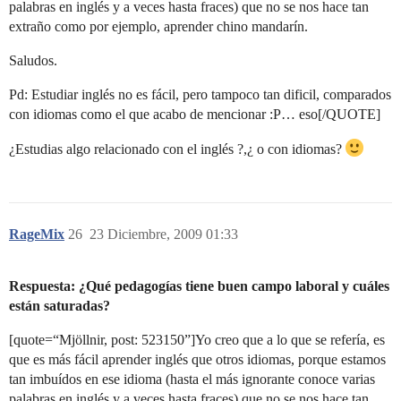
palabras en inglés y a veces hasta fraces) que no se nos hace tan
extraño como por ejemplo, aprender chino mandarín.
Saludos.
Pd: Estudiar inglés no es fácil, pero tampoco tan dificil, comparados
con idiomas como el que acabo de mencionar :P… eso[/QUOTE]
¿Estudias algo relacionado con el inglés ?,¿ o con idiomas?
RageMix
26
23 Diciembre, 2009 01:33
Respuesta: ¿Qué pedagogías tiene buen campo laboral y cuáles
están saturadas?
[quote=“Mjöllnir, post: 523150”]Yo creo que a lo que se refería, es
que es más fácil aprender inglés que otros idiomas, porque estamos
tan imbuídos en ese idioma (hasta el más ignorante conoce varias
palabras en inglés y a veces hasta fraces) que no se nos hace tan