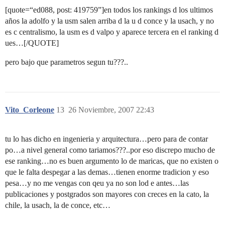
[quote=“ed088, post: 419759”]en todos los rankings d los ultimos
años la adolfo y la usm salen arriba d la u d conce y la usach, y no
es c centralismo, la usm es d valpo y aparece tercera en el ranking d
ues…[/QUOTE]
pero bajo que parametros segun tu???..
Vito_Corleone
13
26 Noviembre, 2007 22:43
tu lo has dicho en ingenieria y arquitectura…pero para de contar
po…a nivel general como tariamos???..por eso discrepo mucho de
ese ranking…no es buen argumento lo de maricas, que no existen o
que le falta despegar a las demas…tienen enorme tradicion y eso
pesa…y no me vengas con qeu ya no son lod e antes…las
publicaciones y postgrados son mayores con creces en la cato, la
chile, la usach, la de conce, etc…