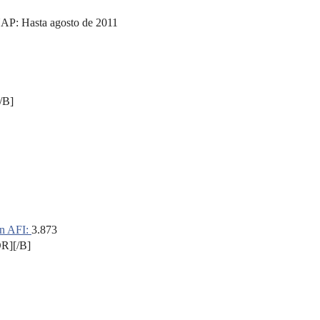
P: Hasta agosto de 2011
/B]
n AFI:
3.873
R][/B]