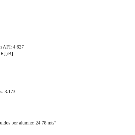
 AFI: 4.627
R][/B]
: 3.173
dos por alumno: 24,78 mts²