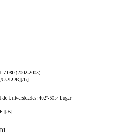
: 7.080 (2002-2008)
][/COLOR][/B]
e Universidades: 402º-503º Lugar
R][/B]
/B]