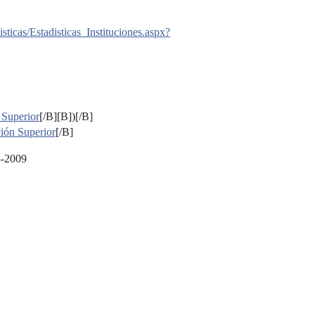
sticas/Estadisticas_Instituciones.aspx?
Superior
[/B][B])[/B]
ión Superior
[/B]
-2009