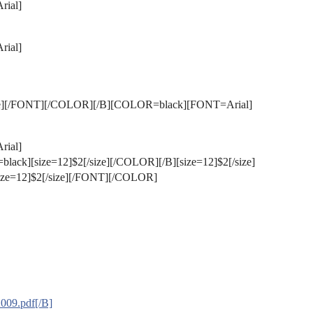
rial]
rial]
ze][/FONT][/COLOR][/B][COLOR=black][FONT=Arial]
rial]
ack][size=12]$2[/size][/COLOR][/B][size=12]$2[/size]
ize=12]$2[/size][/FONT][/COLOR]
009.pdf[/B]