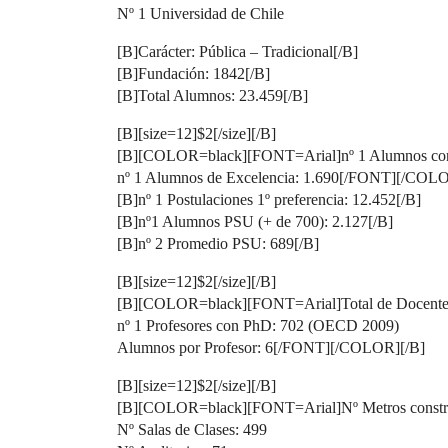
Nº 1 Universidad de Chile
[B]Carácter: Pública – Tradicional[/B]
[B]Fundación: 1842[/B]
[B]Total Alumnos: 23.459[/B]
[B][size=12]$2[/size][/B]
[B][COLOR=black][FONT=Arial]nº 1 Alumnos con
nº 1 Alumnos de Excelencia: 1.690[/FONT][/COLO
[B]nº 1 Postulaciones 1º preferencia: 12.452[/B]
[B]nº1 Alumnos PSU (+ de 700): 2.127[/B]
[B]nº 2 Promedio PSU: 689[/B]
[B][size=12]$2[/size][/B]
[B][COLOR=black][FONT=Arial]Total de Docentes
nº 1 Profesores con PhD: 702 (OECD 2009)
Alumnos por Profesor: 6[/FONT][/COLOR][/B]
[B][size=12]$2[/size][/B]
[B][COLOR=black][FONT=Arial]Nº Metros construi
Nº Salas de Clases: 499