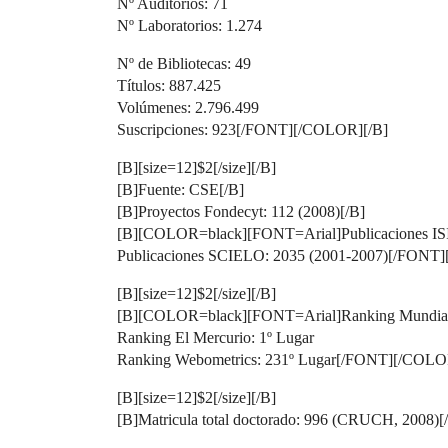
Nº Auditorios: 71
Nº Laboratorios: 1.274
Nº de Bibliotecas: 49
Títulos: 887.425
Volúmenes: 2.796.499
Suscripciones: 923[/FONT][/COLOR][/B]
[B][size=12]$2[/size][/B]
[B]Fuente: CSE[/B]
[B]Proyectos Fondecyt: 112 (2008)[/B]
[B][COLOR=black][FONT=Arial]Publicaciones ISI
Publicaciones SCIELO: 2035 (2001-2007)[/FONT
[B][size=12]$2[/size][/B]
[B][COLOR=black][FONT=Arial]Ranking Mundial d
Ranking El Mercurio: 1º Lugar
Ranking Webometrics: 231º Lugar[/FONT][/COLO
[B][size=12]$2[/size][/B]
[B]Matricula total doctorado: 996 (CRUCH, 2008)[