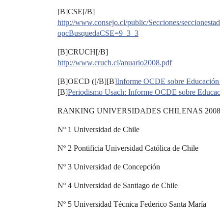
[B]CSE[/B]
http://www.consejo.cl/public/Secciones/seccionestadi
opcBusquedaCSE=9_3_3
[B]CRUCH[/B]
http://www.cruch.cl/anuario2008.pdf
[B]OECD ([/B][B]
Informe OCDE sobre Educación 
[B]
Periodismo Usach: Informe OCDE sobre Educac
RANKING UNIVERSIDADES CHILENAS 2008
Nº 1 Universidad de Chile
Nº 2 Pontificia Universidad Católica de Chile
Nº 3 Universidad de Concepción
Nº 4 Universidad de Santiago de Chile
Nº 5 Universidad Técnica Federico Santa María