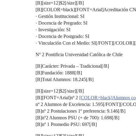
[B][size=12]$2[/size][/B]
[B][COLOR=black][FONT=Arial]Acreditación CNA
· Gestión Institucional: SI
· Docencia de Pregrado: SI
· Investigación: SI
· Docencia de Postgrado: SI
· Vinculación Con el Medio: SI[/FONT][/COLOR][
Nº 2 Pontificia Universidad Católica de Chile
[B]Carácter: Privada – Tradicional[/B]
[B]Fundación: 1888[/B]
[B]Total Alumnos: 18.245[/B]
[B][size=12]$2[/size][/B]
[B][FONT=Arial]nº 2
[COLOR=black]Alumnos co
nº 2 Alumnos de Excelencia: 1.595[/FONT][/COLO
[B]nº 2 Postulaciones 1º preferencia: 9.146[/B]
[B]nº2 Alumnos PSU (+ de 700): 1.698[/B]
[B]nº 1 Promedio PSU: 697[/B]
[B][size=12]$2[/size][/B]