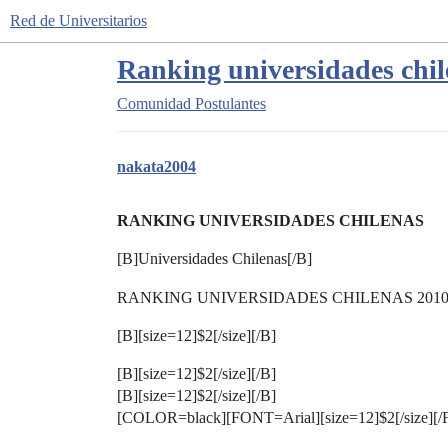
Red de Universitarios
Ranking universidades chil
Comunidad
Postulantes
nakata2004
RANKING UNIVERSIDADES CHILENAS
[B]Universidades Chilenas[/B]
RANKING UNIVERSIDADES CHILENAS 201
[B][size=12]$2[/size][/B]
[B][size=12]$2[/size][/B]
[B][size=12]$2[/size][/B]
[COLOR=black][FONT=Arial][size=12]$2[/size]