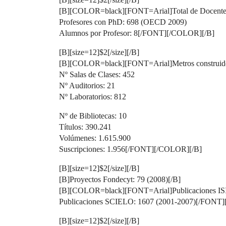
[B][COLOR=black][FONT=Arial]Total de Docentes
Profesores con PhD: 698 (OECD 2009)
Alumnos por Profesor: 8[/FONT][/COLOR][/B]
[B][size=12]$2[/size][/B]
[B][COLOR=black][FONT=Arial]Metros construidos
Nº Salas de Clases: 452
Nº Auditorios: 21
Nº Laboratorios: 812
Nº de Bibliotecas: 10
Títulos: 390.241
Volúmenes: 1.615.900
Suscripciones: 1.956[/FONT][/COLOR][/B]
[B][size=12]$2[/size][/B]
[B]Proyectos Fondecyt: 79 (2008)[/B]
[B][COLOR=black][FONT=Arial]Publicaciones ISI
Publicaciones SCIELO: 1607 (2001-2007)[/FONT
[B][size=12]$2[/size][/B]