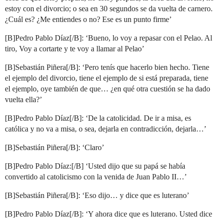
estoy con el divorcio; o sea en 30 segundos se da vuelta de carnero.
¿Cuál es? ¿Me entiendes o no? Ese es un punto firme’
[B]Pedro Pablo Díaz[/B]: ‘Bueno, lo voy a repasar con el Pelao. Al
tiro, Voy a cortarte y te voy a llamar al Pelao’
[B]Sebastián Piñera[/B]: ‘Pero tenís que hacerlo bien hecho. Tiene
el ejemplo del divorcio, tiene el ejemplo de si está preparada, tiene
el ejemplo, oye también de que… ¿en qué otra cuestión se ha dado
vuelta ella?’
[B]Pedro Pablo Díaz[/B]: ‘De la catolicidad. De ir a misa, es
católica y no va a misa, o sea, dejarla en contradicción, dejarla…’
[B]Sebastián Piñera[/B]: ‘Claro’
[B]Pedro Pablo Díaz:[/B] ‘Usted dijo que su papá se había
convertido al catolicismo con la venida de Juan Pablo II…’
[B]Sebastián Piñera[/B]: ‘Eso dijo… y dice que es luterano’
[B]Pedro Pablo Díaz[/B]: ‘Y ahora dice que es luterano. Usted dice