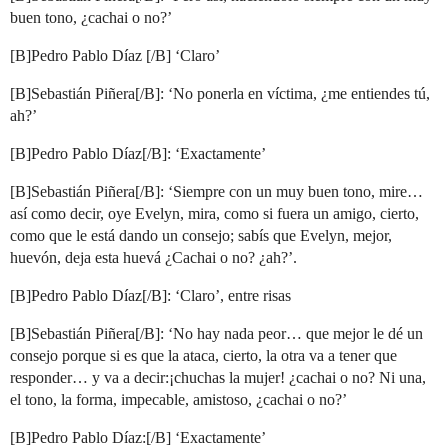
buen tono, ¿cachai o no?’
[B]Pedro Pablo Díaz [/B] ‘Claro’
[B]Sebastián Piñera[/B]: ‘No ponerla en víctima, ¿me entiendes tú,
ah?’
[B]Pedro Pablo Díaz[/B]: ‘Exactamente’
[B]Sebastián Piñera[/B]: ‘Siempre con un muy buen tono, mire…
así como decir, oye Evelyn, mira, como si fuera un amigo, cierto,
como que le está dando un consejo; sabís que Evelyn, mejor,
huevón, deja esta huevá ¿Cachai o no? ¿ah?’.
[B]Pedro Pablo Díaz[/B]: ‘Claro’, entre risas
[B]Sebastián Piñera[/B]: ‘No hay nada peor… que mejor le dé un
consejo porque si es que la ataca, cierto, la otra va a tener que
responder… y va a decir:¡chuchas la mujer! ¿cachai o no? Ni una,
el tono, la forma, impecable, amistoso, ¿cachai o no?’
[B]Pedro Pablo Díaz:[/B] ‘Exactamente’