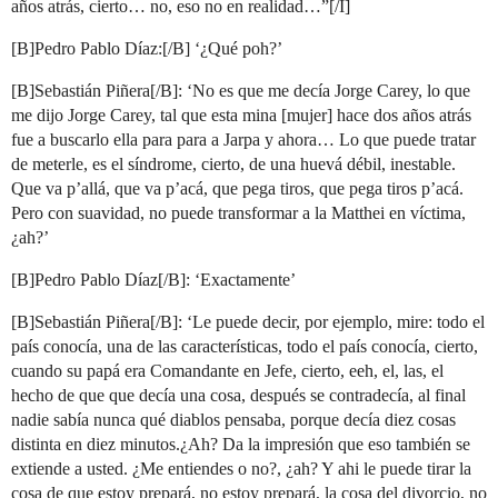
años atrás, cierto… no, eso no en realidad…”[/I]
[B]Pedro Pablo Díaz:[/B] ‘¿Qué poh?’
[B]Sebastián Piñera[/B]: ‘No es que me decía Jorge Carey, lo que
me dijo Jorge Carey, tal que esta mina [mujer] hace dos años atrás
fue a buscarlo ella para para a Jarpa y ahora… Lo que puede tratar
de meterle, es el síndrome, cierto, de una huevá débil, inestable.
Que va p’allá, que va p’acá, que pega tiros, que pega tiros p’acá.
Pero con suavidad, no puede transformar a la Matthei en víctima,
¿ah?’
[B]Pedro Pablo Díaz[/B]: ‘Exactamente’
[B]Sebastián Piñera[/B]: ‘Le puede decir, por ejemplo, mire: todo el
país conocía, una de las características, todo el país conocía, cierto,
cuando su papá era Comandante en Jefe, cierto, eeh, el, las, el
hecho de que que decía una cosa, después se contradecía, al final
nadie sabía nunca qué diablos pensaba, porque decía diez cosas
distinta en diez minutos.¿Ah? Da la impresión que eso también se
extiende a usted. ¿Me entiendes o no?, ¿ah? Y ahi le puede tirar la
cosa de que estoy prepará, no estoy prepará, la cosa del divorcio, no