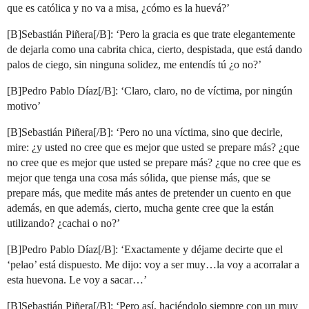
que es católica y no va a misa, ¿cómo es la huevá?’
[B]Sebastián Piñera[/B]: ‘Pero la gracia es que trate elegantemente
de dejarla como una cabrita chica, cierto, despistada, que está dando
palos de ciego, sin ninguna solidez, me entendís tú ¿o no?’
[B]Pedro Pablo Díaz[/B]: ‘Claro, claro, no de víctima, por ningún
motivo’
[B]Sebastián Piñera[/B]: ‘Pero no una víctima, sino que decirle,
mire: ¿y usted no cree que es mejor que usted se prepare más? ¿que
no cree que es mejor que usted se prepare más? ¿que no cree que es
mejor que tenga una cosa más sólida, que piense más, que se
prepare más, que medite más antes de pretender un cuento en que
además, en que además, cierto, mucha gente cree que la están
utilizando? ¿cachai o no?’
[B]Pedro Pablo Díaz[/B]: ‘Exactamente y déjame decirte que el
‘pelao’ está dispuesto. Me dijo: voy a ser muy…la voy a acorralar a
esta huevona. Le voy a sacar…’
[B]Sebastián Piñera[/B]: ‘Pero así, haciéndolo siempre con un muy