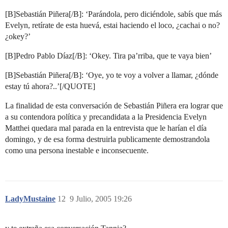
[B]Sebastián Piñera[/B]: ‘Parándola, pero diciéndole, sabís que más
Evelyn, retírate de esta huevá, estai haciendo el loco, ¿cachai o no?
¿okey?’
[B]Pedro Pablo Díaz[/B]: ‘Okey. Tira pa’rriba, que te vaya bien’
[B]Sebastián Piñera[/B]: ‘Oye, yo te voy a volver a llamar, ¿dónde
estay tú ahora?..’[/QUOTE]
La finalidad de esta conversación de Sebastián Piñera era lograr que
a su contendora política y precandidata a la Presidencia Evelyn
Matthei quedara mal parada en la entrevista que le harían el día
domingo, y de esa forma destruirla publicamente demostrandola
como una persona inestable e inconsecuente.
LadyMustaine
12
9 Julio, 2005 19:26