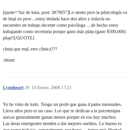
[quote=“luz de luna, post: 387905”]Lo siento pero la pdsicología va
de lmal en peor…estoy titulada hace dos años y todavía no
encuentro un trabajo decente como psicóloga …de hecho estoy
trabajando como secretaria porque gano más plata (gano $500.000)
plop!![/QUOTE]
chuta que mal, eres clinica???
:shout:
Lyonheart
29
10 Enero, 2008 17:21
Yo he visto de todo. Tengo un profe que gana 4 palos mensuales.
Lleva años pero es un caso. Los que se dedican a la psicoterapia
azecas generalmente ganan menos porque en eso hay muchos.
Las áreas emergentes tienden a dar mejores sueldos. Lo bueno es
que como trabajas, generalmente, por horas… tienes más libertad.