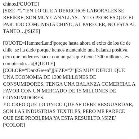
chinos.[/QUOTE]
[SIZE=“2”]EN LO QUE A DERECHOS LABORALES SE
REFIERE, SON MUY CANALLAS…Y LO PEOR ES QUE EL
PARTIDO COMUNISTA CHINO, AL PARECER, NO ESTA AL
TANTO…[/SIZE]
[QUOTE=HammerLand]porque hasta ahora el exito de los tlc de
chile, se ha dado porque hemos mantenido una balanza positiva,
pero que podemos hacer con un pais que tiene 1300 millones, es
complicado…:/[/QUOTE]
[COLOR=“DarkGreen”][SIZE=“2”]ES MUY DIFICIL QUE
UNA ECONOMIA DE 1300 MILLONES DE
CONSUMIDORES, TENGA UNA BALANZA COMERCIAL A
FAVOR CON UN MERCADO DE 15 MILLONES DE
CONSUMIDORES.
YO CREO QUE LO UNICO QUE SE DEBE RESGUARDAR,
SON LAS INDUSTRIAS TEXTILES, PERO ME PARECE
QUE ESE PROBLEMA YA ESTA RESUELTO.[/SIZE]
[/COLOR]