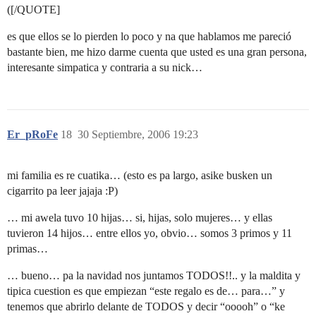
([/QUOTE]
es que ellos se lo pierden lo poco y na que hablamos me pareció
bastante bien, me hizo darme cuenta que usted es una gran persona,
interesante simpatica y contraria a su nick…
Er_pRoFe
18
30 Septiembre, 2006 19:23
mi familia es re cuatika… (esto es pa largo, asike busken un
cigarrito pa leer jajaja :P)
… mi awela tuvo 10 hijas… si, hijas, solo mujeres… y ellas
tuvieron 14 hijos… entre ellos yo, obvio… somos 3 primos y 11
primas…
… bueno… pa la navidad nos juntamos TODOS!!.. y la maldita y
tipica cuestion es que empiezan “este regalo es de… para…” y
tenemos que abrirlo delante de TODOS y decir “ooooh” o “ke