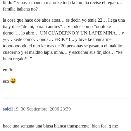
lindo!” y pasar mano a mano ke toda la familia revise el regalo…
familia italiana no?
la cosa que hace dos años atras… es decir, yo tenia 22… llega una
tia y dice “de mi, para ti andres”… y todos como “oooh ke
tierno”… lo abro… UN CUADERNO Y UN LAPIZ MINA… y
yo… kede como… onda… FRIKY!!.. y tuve ke mamarme
toooooooodo el rato ke mas de 20 personas se pasaran el maldito
cuaderno y el maldito lapiz mina… y escuchar sus finjidos… “ke
buen regalo!!..”
en fin…
eso
soleil
19
30 Septiembre, 2006 23:39
hace una semana una blusa blanca transparente, bien fea, q me